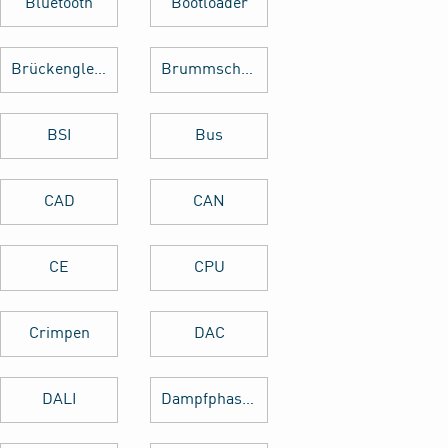
Bluetooth
Bootloader
Brückengleichrichter
Brummschleifen
BSI
Bus
CAD
CAN
CE
CPU
Crimpen
DAC
DALI
Dampfphasenlöten