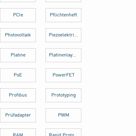
PCIe
Pflichtenheft
Photovoltaik
Piezoelektrischer Sensor
Platine
Platinenlayout
PoE
PowerFET
Profibus
Prototyping
Prüfadapter
PWM
RAM
Rapid Prototyping