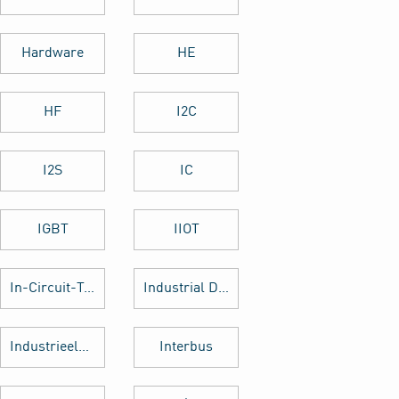
Hardware
HE
HF
I2C
I2S
IC
IGBT
IIOT
In-Circuit-Test
Industrial Design
Industrieelektronik
Interbus