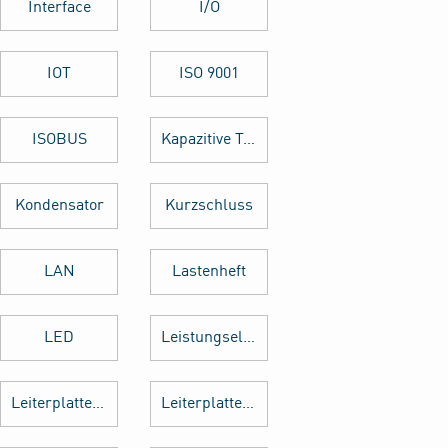
Interface
I/O
IOT
ISO 9001
ISOBUS
Kapazitive Tasten
Kondensator
Kurzschluss
LAN
Lastenheft
LED
Leistungselektronik
Leiterplattenbestückung
Leiterplattenentflechtung