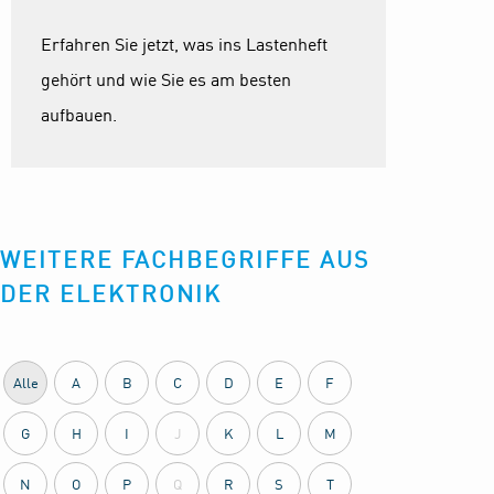
Erfahren Sie jetzt, was ins Lastenheft
gehört und wie Sie es am besten
aufbauen.
WEITERE FACHBEGRIFFE AUS
DER ELEKTRONIK
Alle
A
B
C
D
E
F
G
H
I
J
K
L
M
N
O
P
Q
R
S
T