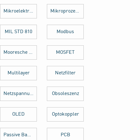
Mikroelektronik
Mikroprozessor
MIL STD 810
Modbus
Mooresche Gesetz
MOSFET
Multilayer
Netzfilter
Netzspannung
Obsoleszenz
OLED
Optokoppler
Passive Bauelemente
PCB