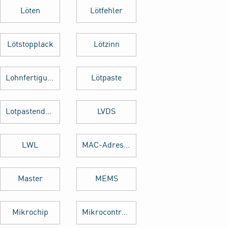
Löten
Lötfehler
Lötstopplack
Lötzinn
Lohnfertigung
Lötpaste
Lotpastendruck
LVDS
LWL
MAC-Adresse
Master
MEMS
Mikrochip
Mikrocontroller