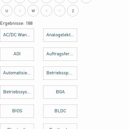
U
V
W
X
Y
Z
Ergebnisse: 188
AC/DC Wandler
Analogelektronik
AOI
Auftragsfertigung
Automatisierung
Betriebsspannung
Betriebssystem
BGA
BIOS
BLDC