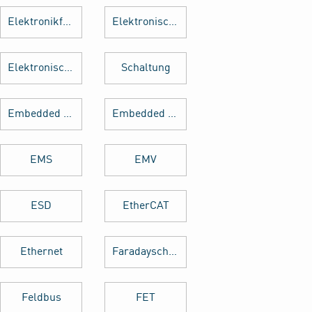
Elektronikfertigung
Elektronische Baugruppe
Elektronische Bauteile
Schaltung
Embedded Software
Embedded System
EMS
EMV
ESD
EtherCAT
Ethernet
Faradayscher Käfig
Feldbus
FET