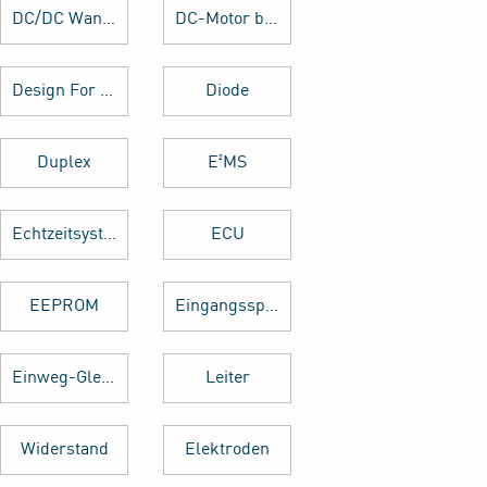
DC/DC Wandler
DC-Motor brushed
Design For Manufacturing
Diode
Duplex
E²MS
Echtzeitsystem
ECU
EEPROM
Eingangsspannung
Einweg-Gleichrichter
Leiter
Widerstand
Elektroden