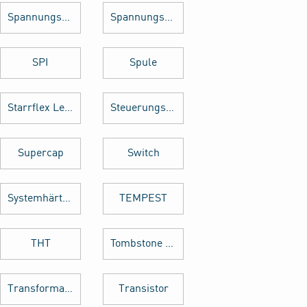
Spannungsregler
Spannungswandler
SPI
Spule
Starrflex Leiterplatten
Steuerungstechnik
Supercap
Switch
Systemhärtung
TEMPEST
THT
Tombstone Effekt
Transformator
Transistor