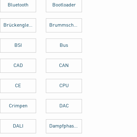
Bluetooth
Bootloader
Brückengleichrichter
Brummschleifen
BSI
Bus
CAD
CAN
CE
CPU
Crimpen
DAC
DALI
Dampfphasenlöten