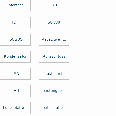
Interface
I/O
IOT
ISO 9001
ISOBUS
Kapazitive Tasten
Kondensator
Kurzschluss
LAN
Lastenheft
LED
Leistungselektronik
Leiterplattenbestückung
Leiterplattenentflechtung