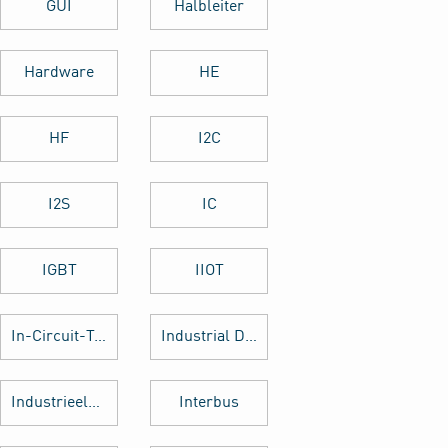
GUI
Halbleiter
Hardware
HE
HF
I2C
I2S
IC
IGBT
IIOT
In-Circuit-Test
Industrial Design
Industrieelektronik
Interbus