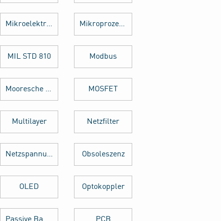
Mikroelektronik
Mikroprozessor
MIL STD 810
Modbus
Mooresche Gesetz
MOSFET
Multilayer
Netzfilter
Netzspannung
Obsoleszenz
OLED
Optokoppler
Passive Bauelemente
PCB