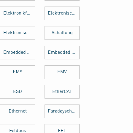
Elektronikfertigung
Elektronische Baugruppe
Elektronische Bauteile
Schaltung
Embedded Software
Embedded System
EMS
EMV
ESD
EtherCAT
Ethernet
Faradayscher Käfig
Feldbus
FET