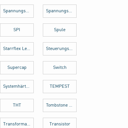
Spannungsregler
Spannungswandler
SPI
Spule
Starrflex Leiterplatten
Steuerungstechnik
Supercap
Switch
Systemhärtung
TEMPEST
THT
Tombstone Effekt
Transformator
Transistor