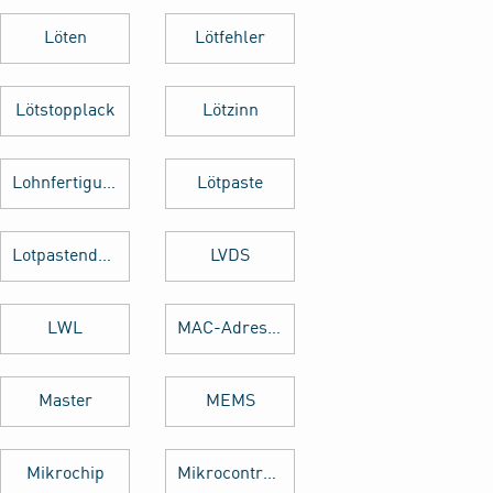
Löten
Lötfehler
Lötstopplack
Lötzinn
Lohnfertigung
Lötpaste
Lotpastendruck
LVDS
LWL
MAC-Adresse
Master
MEMS
Mikrochip
Mikrocontroller