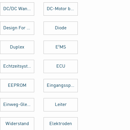
DC/DC Wandler
DC-Motor brushed
Design For Manufacturing
Diode
Duplex
E²MS
Echtzeitsystem
ECU
EEPROM
Eingangsspannung
Einweg-Gleichrichter
Leiter
Widerstand
Elektroden