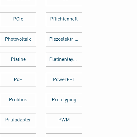
PCIe
Pflichtenheft
Photovoltaik
Piezoelektrischer Sensor
Platine
Platinenlayout
PoE
PowerFET
Profibus
Prototyping
Prüfadapter
PWM