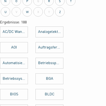
N
O
P
Q
R
S
T
U
V
W
X
Y
Z
Ergebnisse: 188
AC/DC Wandler
Analogelektronik
AOI
Auftragsfertigung
Automatisierung
Betriebsspannung
Betriebssystem
BGA
BIOS
BLDC