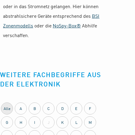
oder in das Stromnetz gelangen. Hier können
abstrahlsichere Geräte entsprechend des
BSI
Zonenmodells
oder die
NoSpy-Box®
Abhilfe
verschaffen.
WEITERE FACHBEGRIFFE AUS
DER ELEKTRONIK
Alle
A
B
C
D
E
F
G
H
I
J
K
L
M