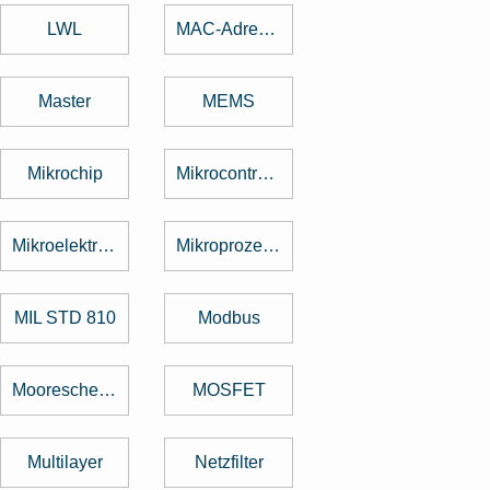
LWL
MAC-Adresse
Master
MEMS
Mikrochip
Mikrocontroller
Mikroelektronik
Mikroprozessor
MIL STD 810
Modbus
Mooresche Gesetz
MOSFET
Multilayer
Netzfilter