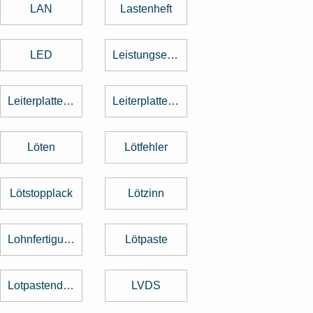
LAN
Lastenheft
LED
Leistungselektronik
Leiterplattenbestückung
Leiterplattenentflechtung
Löten
Lötfehler
Lötstopplack
Lötzinn
Lohnfertigung
Lötpaste
Lotpastendruck
LVDS