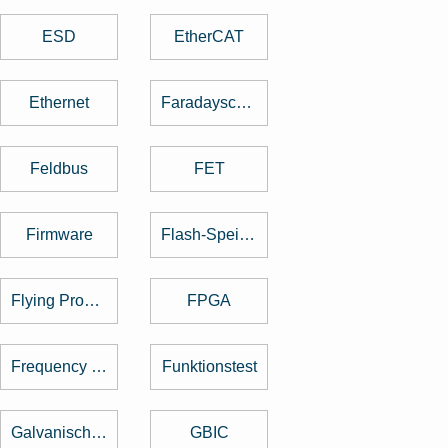
ESD
EtherCAT
Ethernet
Faradayscher Käfig
Feldbus
FET
Firmware
Flash-Speicher
Flying Probe Test
FPGA
Frequency Hopping
Funktionstest
Galvanische Trennung
GBIC