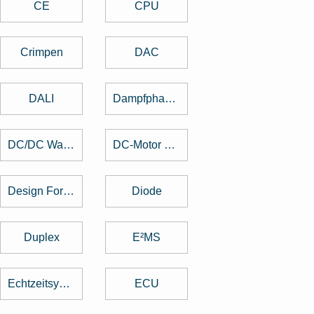
CE
CPU
Crimpen
DAC
DALI
Dampfphasenlöten
DC/DC Wandler
DC-Motor brushed
Design For Manufacturing
Diode
Duplex
E²MS
Echtzeitsystem
ECU