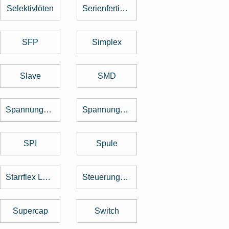
Selektivlöten
Serienfertigung
SFP
Simplex
Slave
SMD
Spannungsregler
Spannungswandler
SPI
Spule
Starrflex Leiterplatten
Steuerungstechnik
Supercap
Switch