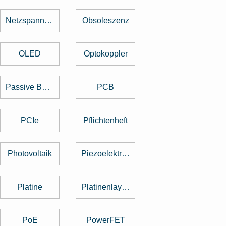
Netzspannung
Obsoleszenz
OLED
Optokoppler
Passive Bauelemente
PCB
PCIe
Pflichtenheft
Photovoltaik
Piezoelektrischer Sensor
Platine
Platinenlayout
PoE
PowerFET