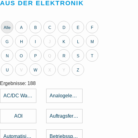
AUS DER ELEKTRONIK
Alle
A
B
C
D
E
F
G
H
I
J
K
L
M
N
O
P
Q
R
S
T
U
V
W
X
Y
Z
Ergebnisse: 188
AC/DC Wandler
Analogelektronik
AOI
Auftragsfertigung
Automatisierung
Betriebsspannung