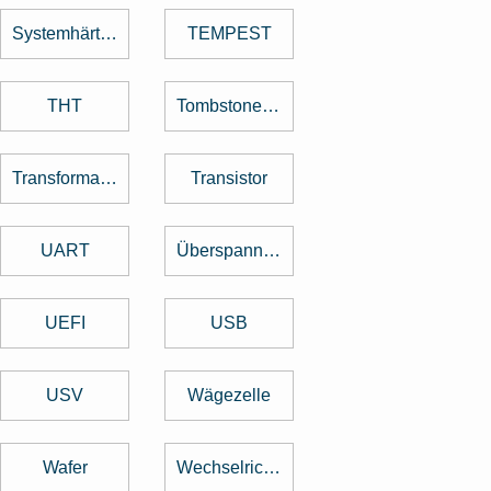
Systemhärtung
TEMPEST
THT
Tombstone Effekt
Transformator
Transistor
UART
Überspannungsschutz
UEFI
USB
USV
Wägezelle
Wafer
Wechselrichter