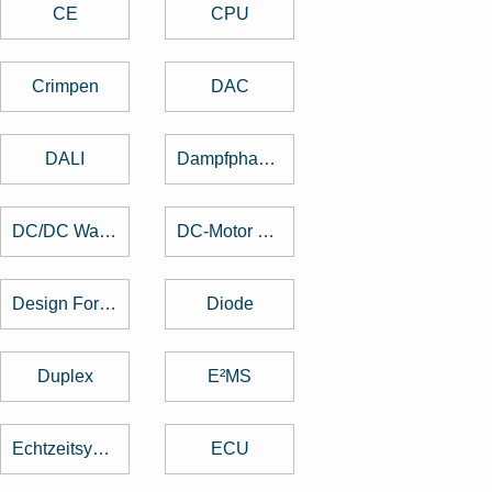
CE
CPU
Crimpen
DAC
DALI
Dampfphasenlöten
DC/DC Wandler
DC-Motor brushed
Design For Manufacturing
Diode
Duplex
E²MS
Echtzeitsystem
ECU