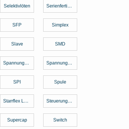
Selektivlöten
Serienfertigung
SFP
Simplex
Slave
SMD
Spannungsregler
Spannungswandler
SPI
Spule
Starrflex Leiterplatten
Steuerungstechnik
Supercap
Switch