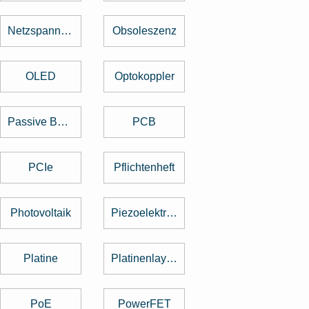
Netzspannung
Obsoleszenz
OLED
Optokoppler
Passive Bauelemente
PCB
PCIe
Pflichtenheft
Photovoltaik
Piezoelektrischer Sensor
Platine
Platinenlayout
PoE
PowerFET