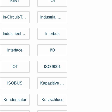
IGBT
IIOT
In-Circuit-Test
Industrial Design
Industrieelektronik
Interbus
Interface
I/O
IOT
ISO 9001
ISOBUS
Kapazitive Tasten
Kondensator
Kurzschluss