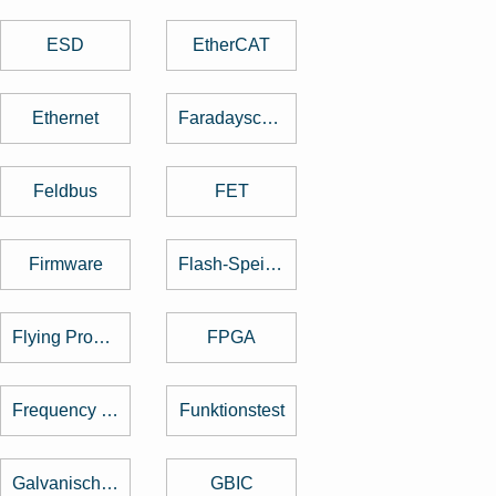
ESD
EtherCAT
Ethernet
Faradayscher Käfig
Feldbus
FET
Firmware
Flash-Speicher
Flying Probe Test
FPGA
Frequency Hopping
Funktionstest
Galvanische Trennung
GBIC