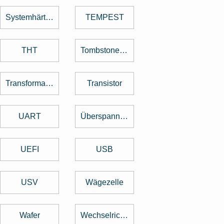
Systemhärtung
TEMPEST
THT
Tombstone Effekt
Transformator
Transistor
UART
Überspannungsschutz
UEFI
USB
USV
Wägezelle
Wafer
Wechselrichter