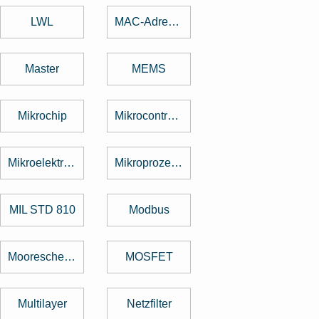
LWL
MAC-Adresse
Master
MEMS
Mikrochip
Mikrocontroller
Mikroelektronik
Mikroprozessor
MIL STD 810
Modbus
Mooresche Gesetz
MOSFET
Multilayer
Netzfilter