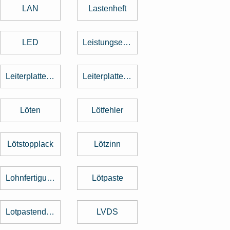
LAN
Lastenheft
LED
Leistungselektronik
Leiterplattenbestückung
Leiterplattenentflechtung
Löten
Lötfehler
Lötstopplack
Lötzinn
Lohnfertigung
Lötpaste
Lotpastendruck
LVDS