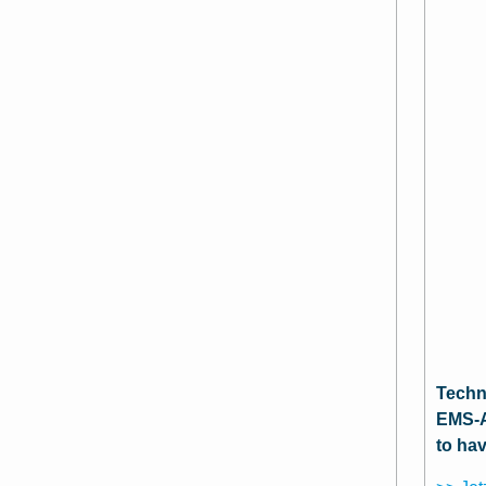
Techn
EMS-A
to ha