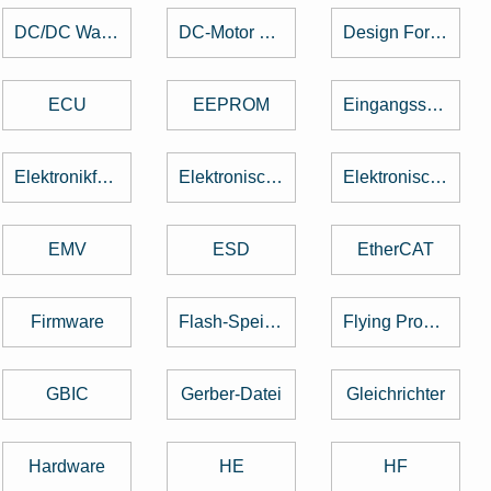
DC/DC Wandler
DC-Motor brushed
Design For Manufacturing
ECU
EEPROM
Eingangsspannung
Elektronikfertigung
Elektronische Baugruppe
Elektronische Bauteile
EMV
ESD
EtherCAT
Firmware
Flash-Speicher
Flying Probe Test
GBIC
Gerber-Datei
Gleichrichter
Hardware
HE
HF