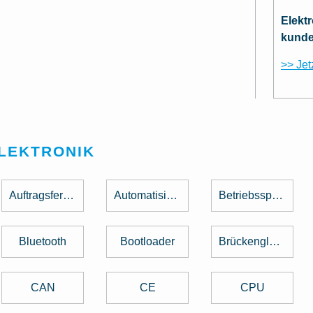
Elekt
kunde
>> Jet
ELEKTRONIK
Auftragsfertigung
Automatisierung
Betriebsspannung
Bluetooth
Bootloader
Brückengleichrichter
CAN
CE
CPU