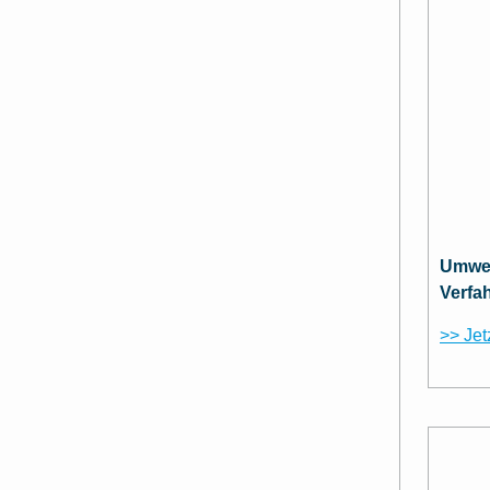
Umwel
Verfa
>> Jet