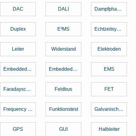
DAC
DALI
Dampfphasenlöten
Duplex
E²MS
Echtzeitsystem
Leiter
Widerstand
Elektroden
Embedded Software
Embedded System
EMS
Faradayscher Käfig
Feldbus
FET
Frequency Hopping
Funktionstest
Galvanische Trennung
GPS
GUI
Halbleiter