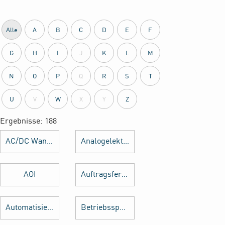
Alle
A
B
C
D
E
F
G
H
I
J
K
L
M
N
O
P
Q
R
S
T
U
V
W
X
Y
Z
Ergebnisse: 188
AC/DC Wandler
Analogelektronik
AOI
Auftragsfertigung
Automatisierung
Betriebsspannung