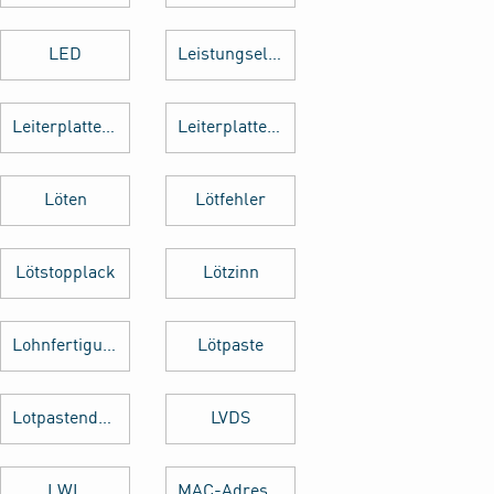
LED
Leistungselektronik
Leiterplattenbestückung
Leiterplattenentflechtung
Löten
Lötfehler
Lötstopplack
Lötzinn
Lohnfertigung
Lötpaste
Lotpastendruck
LVDS
LWL
MAC-Adresse