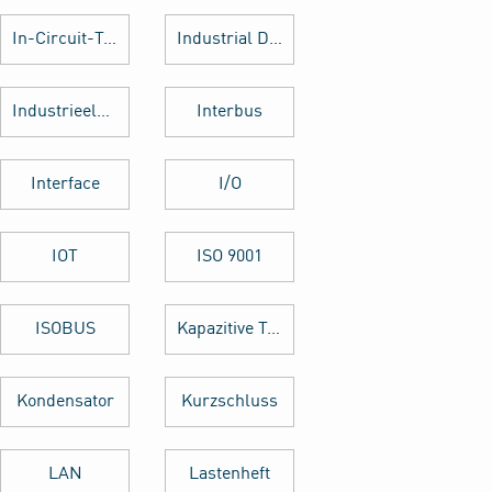
In-Circuit-Test
Industrial Design
Industrieelektronik
Interbus
Interface
I/O
IOT
ISO 9001
ISOBUS
Kapazitive Tasten
Kondensator
Kurzschluss
LAN
Lastenheft