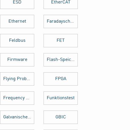
ESD
EtherCAT
Ethernet
Faradayscher Käfig
Feldbus
FET
Firmware
Flash-Speicher
Flying Probe Test
FPGA
Frequency Hopping
Funktionstest
Galvanische Trennung
GBIC