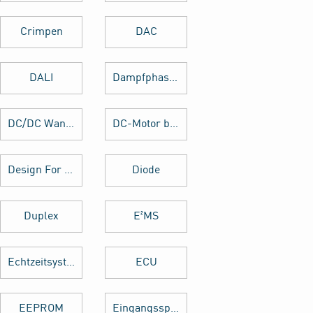
Crimpen
DAC
DALI
Dampfphasenlöten
DC/DC Wandler
DC-Motor brushed
Design For Manufacturing
Diode
Duplex
E²MS
Echtzeitsystem
ECU
EEPROM
Eingangsspannung