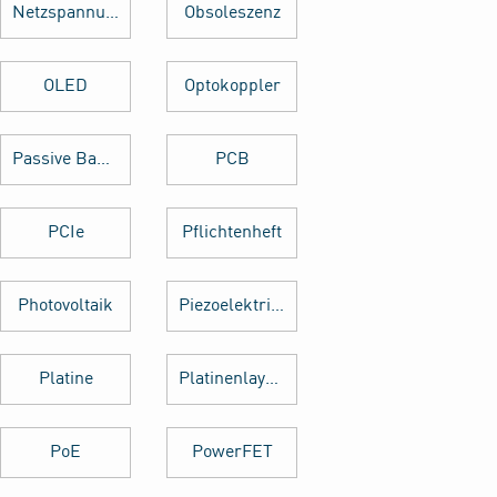
Netzspannung
Obsoleszenz
OLED
Optokoppler
Passive Bauelemente
PCB
PCIe
Pflichtenheft
Photovoltaik
Piezoelektrischer Sensor
Platine
Platinenlayout
PoE
PowerFET