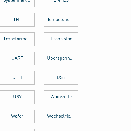
Systemhärtung
TEMPEST
THT
Tombstone Effekt
Transformator
Transistor
UART
Überspannungsschutz
UEFI
USB
USV
Wägezelle
Wafer
Wechselrichter