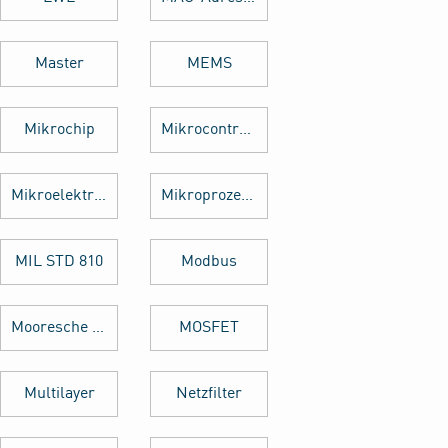
Master
MEMS
Mikrochip
Mikrocontroller
Mikroelektronik
Mikroprozessor
MIL STD 810
Modbus
Mooresche Gesetz
MOSFET
Multilayer
Netzfilter