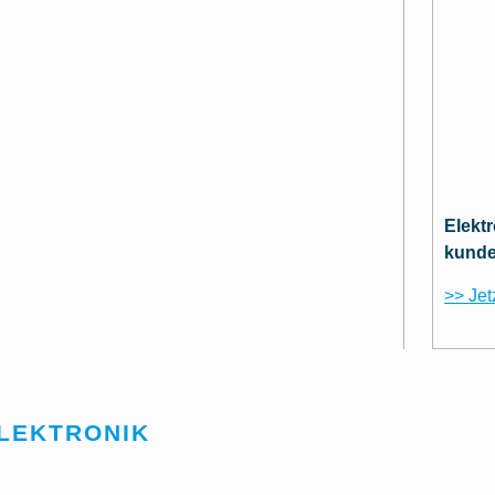
Elekt
kunde
>> Jet
ELEKTRONIK