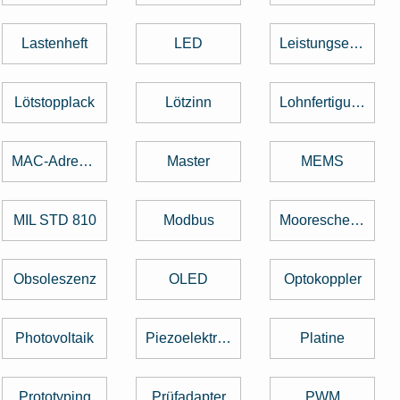
Lastenheft
LED
Leistungselektronik
Lötstopplack
Lötzinn
Lohnfertigung
MAC-Adresse
Master
MEMS
MIL STD 810
Modbus
Mooresche Gesetz
Obsoleszenz
OLED
Optokoppler
Photovoltaik
Piezoelektrischer Sensor
Platine
Prototyping
Prüfadapter
PWM