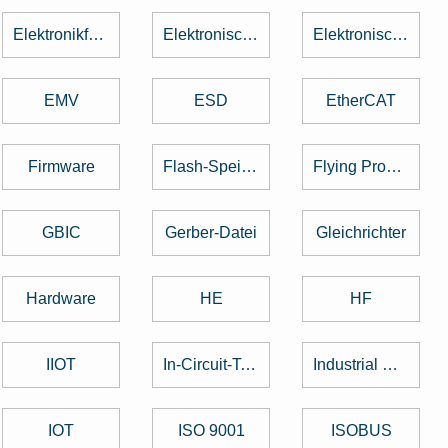
Elektronikfertigung
Elektronische Baugruppe
Elektronische Bauteile
EMV
ESD
EtherCAT
Firmware
Flash-Speicher
Flying Probe Test
GBIC
Gerber-Datei
Gleichrichter
Hardware
HE
HF
IIOT
In-Circuit-Test
Industrial Design
IOT
ISO 9001
ISOBUS