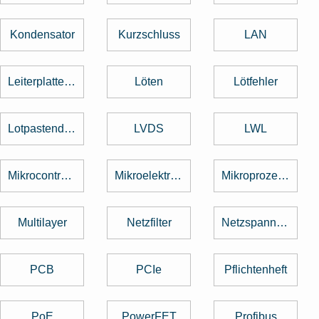
Kondensator
Kurzschluss
LAN
Leiterplattenentflechtung
Löten
Lötfehler
Lotpastendruck
LVDS
LWL
Mikrocontroller
Mikroelektronik
Mikroprozessor
Multilayer
Netzfilter
Netzspannung
PCB
PCIe
Pflichtenheft
PoE
PowerFET
Profibus