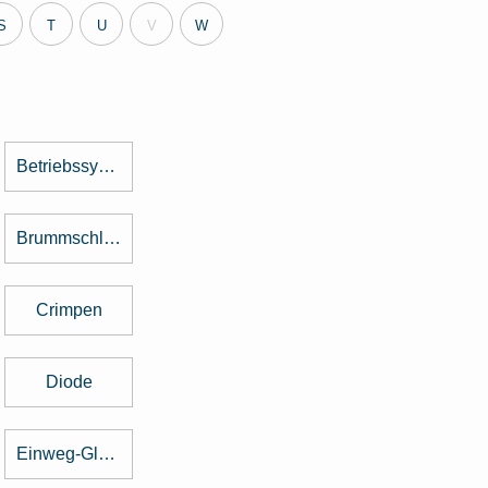
S
T
U
V
W
Betriebssystem
Brummschleifen
Crimpen
Diode
Einweg-Gleichrichter