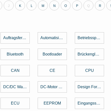
J
K
L
M
N
O
P
Q
R
Auftragsfertigung
Automatisierung
Betriebsspannung
Bluetooth
Bootloader
Brückengleichrichter
CAN
CE
CPU
DC/DC Wandler
DC-Motor brushed
Design For Manufacturing
ECU
EEPROM
Eingangsspannung