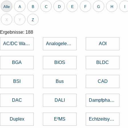
Alle
A
B
C
D
E
F
G
H
I
X
Y
Z
Ergebnisse: 188
AC/DC Wandler
Analogelektronik
AOI
BGA
BIOS
BLDC
BSI
Bus
CAD
DAC
DALI
Dampfphasenlöten
Duplex
E²MS
Echtzeitsystem