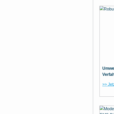
Umwel
Verfa
>> Jet