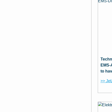
Techn
EMS-A
to ha
>> Jet