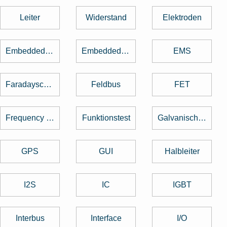
Leiter
Widerstand
Elektroden
Embedded Software
Embedded System
EMS
Faradayscher Käfig
Feldbus
FET
Frequency Hopping
Funktionstest
Galvanische Trennung
GPS
GUI
Halbleiter
I2S
IC
IGBT
Interbus
Interface
I/O