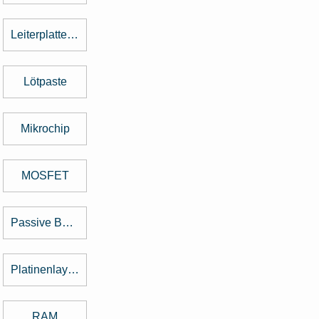
Leiterplattenbestückung
Lötpaste
Mikrochip
MOSFET
Passive Bauelemente
Platinenlayout
RAM