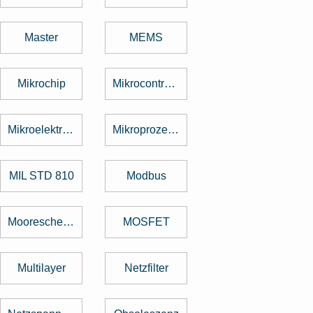
Master
MEMS
Mikrochip
Mikrocontroller
Mikroelektronik
Mikroprozessor
MIL STD 810
Modbus
Mooresche Gesetz
MOSFET
Multilayer
Netzfilter