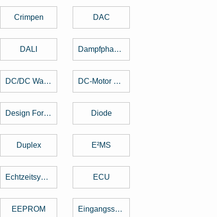
Crimpen
DAC
DALI
Dampfphasenlöten
DC/DC Wandler
DC-Motor brushed
Design For Manufacturing
Diode
Duplex
E²MS
Echtzeitsystem
ECU
EEPROM
Eingangsspannung