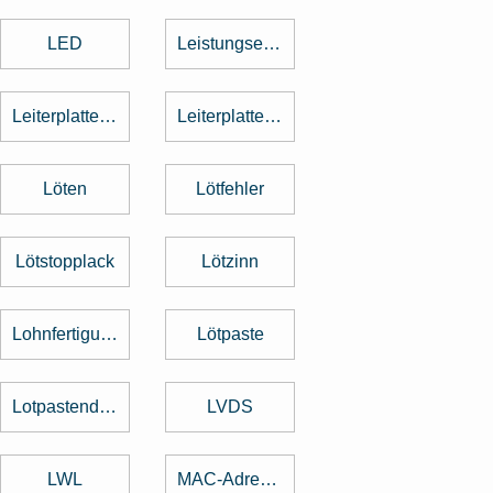
LED
Leistungselektronik
Leiterplattenbestückung
Leiterplattenentflechtung
Löten
Lötfehler
Lötstopplack
Lötzinn
Lohnfertigung
Lötpaste
Lotpastendruck
LVDS
LWL
MAC-Adresse