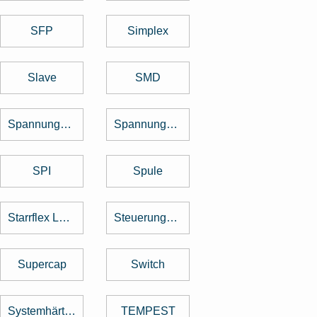
SFP
Simplex
Slave
SMD
Spannungsregler
Spannungswandler
SPI
Spule
Starrflex Leiterplatten
Steuerungstechnik
Supercap
Switch
Systemhärtung
TEMPEST