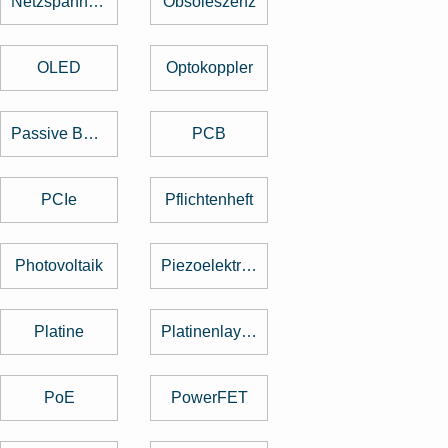
Netzspannung
Obsoleszenz
OLED
Optokoppler
Passive Bauelemente
PCB
PCIe
Pflichtenheft
Photovoltaik
Piezoelektrischer Sensor
Platine
Platinenlayout
PoE
PowerFET