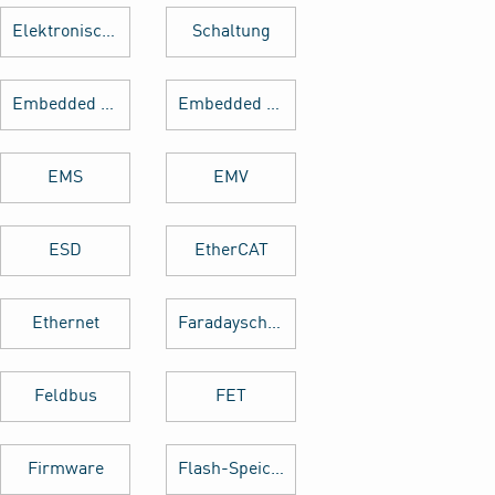
Elektronische Bauteile
Schaltung
Embedded Software
Embedded System
EMS
EMV
ESD
EtherCAT
Ethernet
Faradayscher Käfig
Feldbus
FET
Firmware
Flash-Speicher