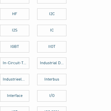
HF
I2C
I2S
IC
IGBT
IIOT
In-Circuit-Test
Industrial Design
Industrieelektronik
Interbus
Interface
I/O