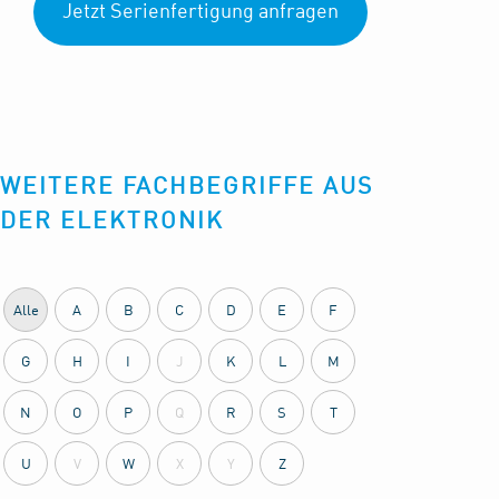
Jetzt Serienfertigung anfragen
WEITERE FACHBEGRIFFE AUS
DER ELEKTRONIK
Alle
A
B
C
D
E
F
G
H
I
J
K
L
M
N
O
P
Q
R
S
T
U
V
W
X
Y
Z