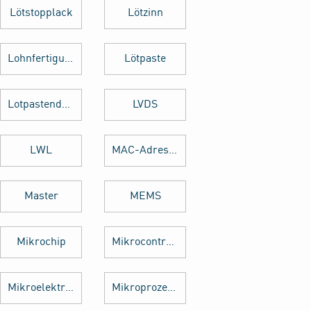
Lötstopplack
Lötzinn
Lohnfertigung
Lötpaste
Lotpastendruck
LVDS
LWL
MAC-Adresse
Master
MEMS
Mikrochip
Mikrocontroller
Mikroelektronik
Mikroprozessor