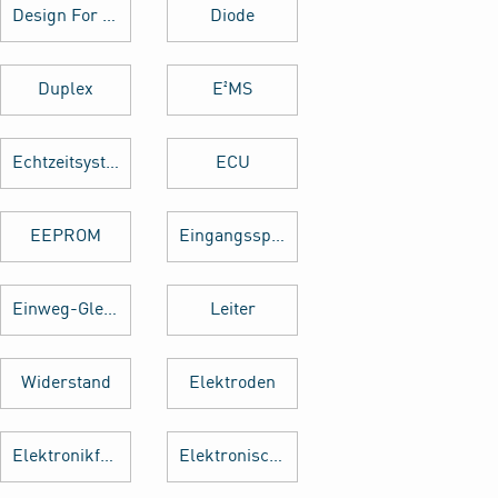
Design For Manufacturing
Diode
Duplex
E²MS
Echtzeitsystem
ECU
EEPROM
Eingangsspannung
Einweg-Gleichrichter
Leiter
Widerstand
Elektroden
Elektronikfertigung
Elektronische Baugruppe