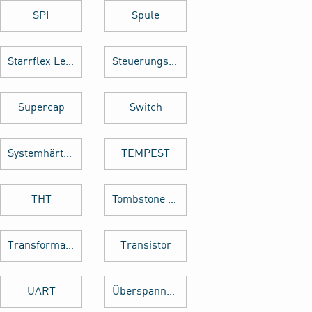
SPI
Spule
Starrflex Leiterplatten
Steuerungstechnik
Supercap
Switch
Systemhärtung
TEMPEST
THT
Tombstone Effekt
Transformator
Transistor
UART
Überspannungsschutz