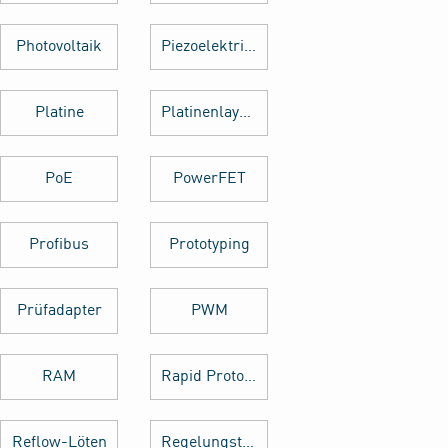
Photovoltaik
Piezoelektrischer Sensor
Platine
Platinenlayout
PoE
PowerFET
Profibus
Prototyping
Prüfadapter
PWM
RAM
Rapid Prototyping
Reflow-Löten
Regelungstechnik