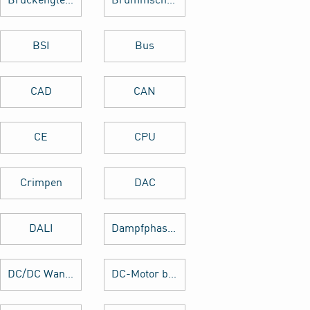
Brückengleichrichter
Brummschleifen
BSI
Bus
CAD
CAN
CE
CPU
Crimpen
DAC
DALI
Dampfphasenlöten
DC/DC Wandler
DC-Motor brushed