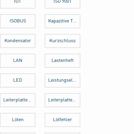
IOT
ISO 9001
ISOBUS
Kapazitive Tasten
Kondensator
Kurzschluss
LAN
Lastenheft
LED
Leistungselektronik
Leiterplattenbestückung
Leiterplattenentflechtung
Löten
Lötfehler