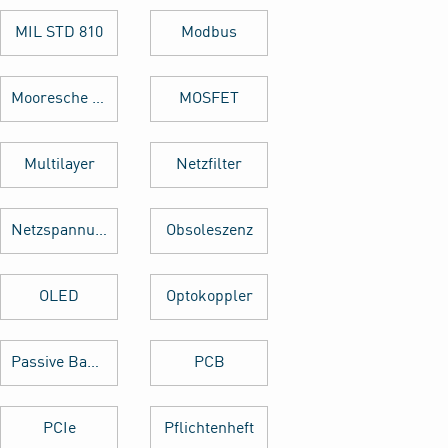
MIL STD 810
Modbus
Mooresche Gesetz
MOSFET
Multilayer
Netzfilter
Netzspannung
Obsoleszenz
OLED
Optokoppler
Passive Bauelemente
PCB
PCIe
Pflichtenheft