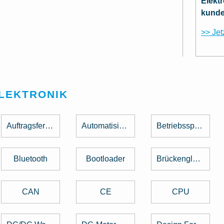
Elekt
kunde
>> Jet
ELEKTRONIK
Auftragsfertigung
Automatisierung
Betriebsspannung
Bluetooth
Bootloader
Brückengleichrichter
CAN
CE
CPU