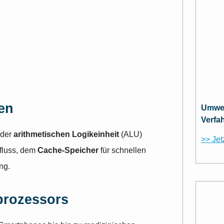
en
Umwel
Verfa
 der
arithmetischen Logikeinheit
(ALU)
>> Jet
fluss, dem
Cache-Speicher
für schnellen
ng.
prozessors