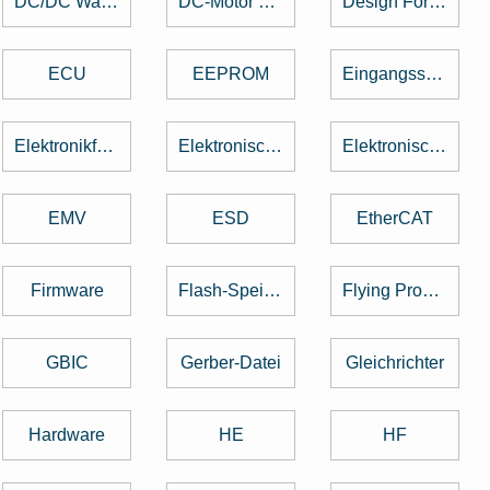
DC/DC Wandler
DC-Motor brushed
Design For Manufacturing
ECU
EEPROM
Eingangsspannung
Elektronikfertigung
Elektronische Baugruppe
Elektronische Bauteile
EMV
ESD
EtherCAT
Firmware
Flash-Speicher
Flying Probe Test
GBIC
Gerber-Datei
Gleichrichter
Hardware
HE
HF