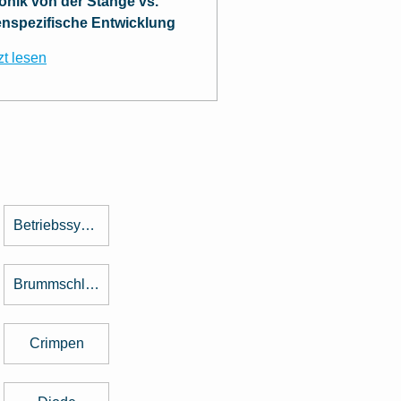
ronik von der Stange vs.
nspezifische Entwicklung
zt lesen
Betriebssystem
Brummschleifen
Crimpen