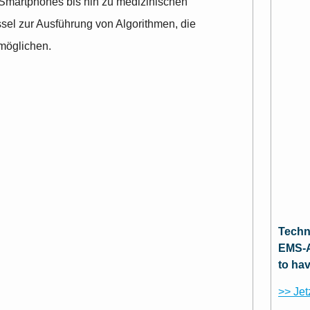
 Smartphones bis hin zu medizinischen
ssel zur Ausführung von Algorithmen, die
rmöglichen.
Techn
EMS-A
to ha
>> Jet