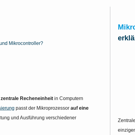
Mikr
erklä
und Mikrocontroller?
s
zentrale Recheneinheit
in Computern
sierung
passt der Mikroprozessor
auf eine
eitung und Ausführung verschiedener
Zentrale
einzigen