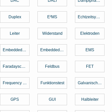
DAC
DALI
Dampfphasenlöten
Duplex
E²MS
Echtzeitsystem
Leiter
Widerstand
Elektroden
Embedded Software
Embedded System
EMS
Faradayscher Käfig
Feldbus
FET
Frequency Hopping
Funktionstest
Galvanische Trennung
GPS
GUI
Halbleiter