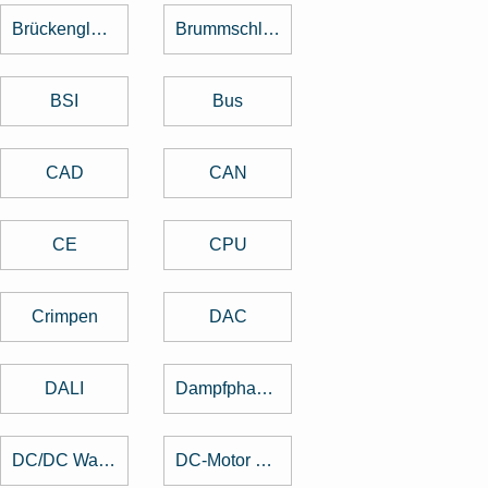
Brückengleichrichter
Brummschleifen
BSI
Bus
CAD
CAN
CE
CPU
Crimpen
DAC
DALI
Dampfphasenlöten
DC/DC Wandler
DC-Motor brushed