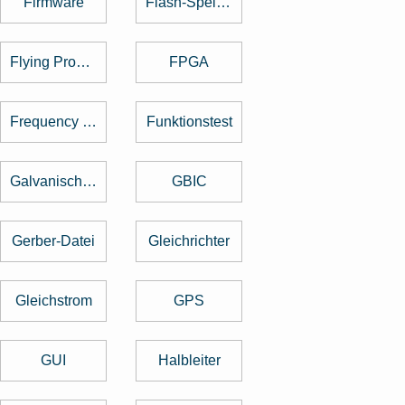
Firmware
Flash-Speicher
Flying Probe Test
FPGA
Frequency Hopping
Funktionstest
Galvanische Trennung
GBIC
Gerber-Datei
Gleichrichter
Gleichstrom
GPS
GUI
Halbleiter