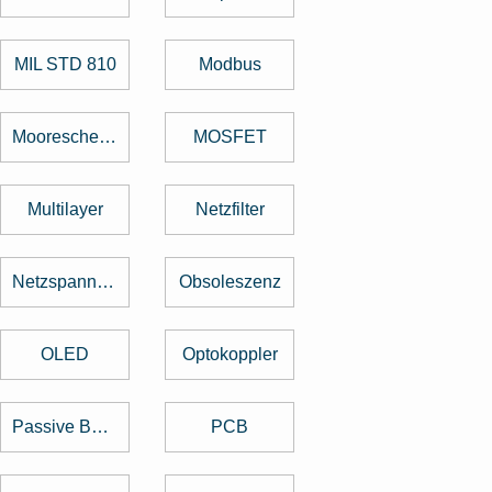
MIL STD 810
Modbus
Mooresche Gesetz
MOSFET
Multilayer
Netzfilter
Netzspannung
Obsoleszenz
OLED
Optokoppler
Passive Bauelemente
PCB