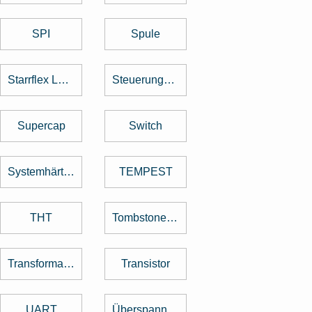
SPI
Spule
Starrflex Leiterplatten
Steuerungstechnik
Supercap
Switch
Systemhärtung
TEMPEST
THT
Tombstone Effekt
Transformator
Transistor
UART
Überspannungsschutz