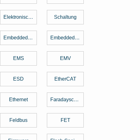
Elektronische Bauteile
Schaltung
Embedded Software
Embedded System
EMS
EMV
ESD
EtherCAT
Ethernet
Faradayscher Käfig
Feldbus
FET