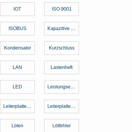
IOT
ISO 9001
ISOBUS
Kapazitive Tasten
Kondensator
Kurzschluss
LAN
Lastenheft
LED
Leistungselektronik
Leiterplattenbestückung
Leiterplattenentflechtung
Löten
Lötfehler