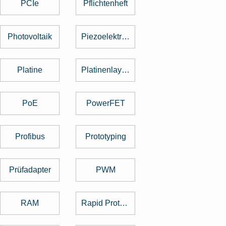
PCIe
Pflichtenheft
Photovoltaik
Piezoelektrischer Sensor
Platine
Platinenlayout
PoE
PowerFET
Profibus
Prototyping
Prüfadapter
PWM
RAM
Rapid Prototyping