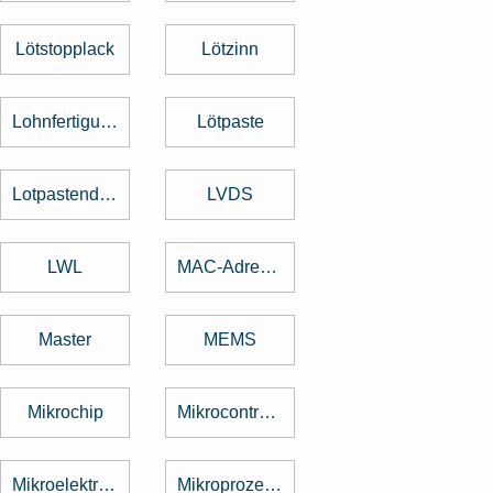
Lötstopplack
Lötzinn
Lohnfertigung
Lötpaste
Lotpastendruck
LVDS
LWL
MAC-Adresse
Master
MEMS
Mikrochip
Mikrocontroller
Mikroelektronik
Mikroprozessor