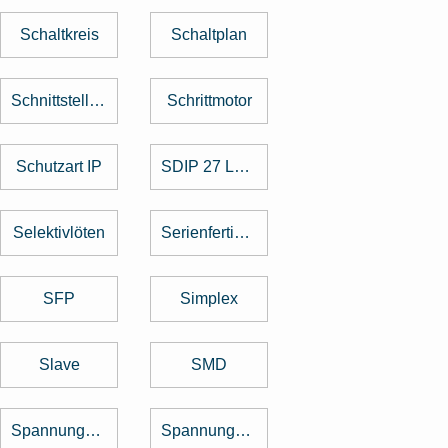
Schaltkreis
Schaltplan
Schnittstellenkarte
Schrittmotor
Schutzart IP
SDIP 27 Level
Selektivlöten
Serienfertigung
SFP
Simplex
Slave
SMD
Spannungsregler
Spannungswandler