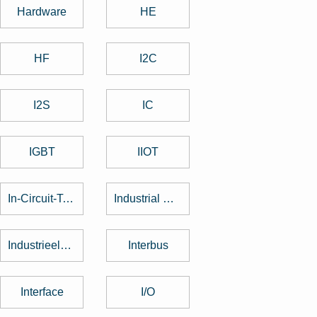
Hardware
HE
HF
I2C
I2S
IC
IGBT
IIOT
In-Circuit-Test
Industrial Design
Industrieelektronik
Interbus
Interface
I/O