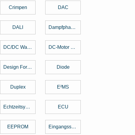
Crimpen
DAC
DALI
Dampfphasenlöten
DC/DC Wandler
DC-Motor brushed
Design For Manufacturing
Diode
Duplex
E²MS
Echtzeitsystem
ECU
EEPROM
Eingangsspannung