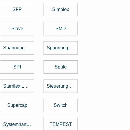
SFP
Simplex
Slave
SMD
Spannungsregler
Spannungswandler
SPI
Spule
Starrflex Leiterplatten
Steuerungstechnik
Supercap
Switch
Systemhärtung
TEMPEST