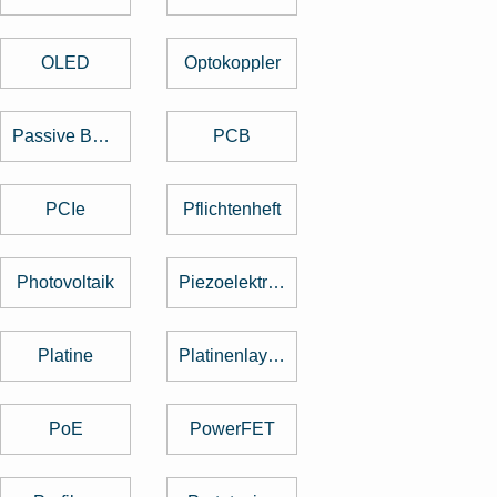
OLED
Optokoppler
Passive Bauelemente
PCB
PCIe
Pflichtenheft
Photovoltaik
Piezoelektrischer Sensor
Platine
Platinenlayout
PoE
PowerFET