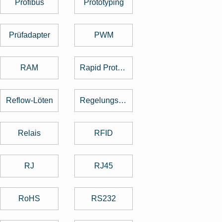
Profibus
Prototyping
Prüfadapter
PWM
RAM
Rapid Prototyping
Reflow-Löten
Regelungstechnik
Relais
RFID
RJ
RJ45
RoHS
RS232