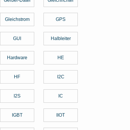
Gerber-Datei
Gleichrichter
Gleichstrom
GPS
GUI
Halbleiter
Hardware
HE
HF
I2C
I2S
IC
IGBT
IIOT