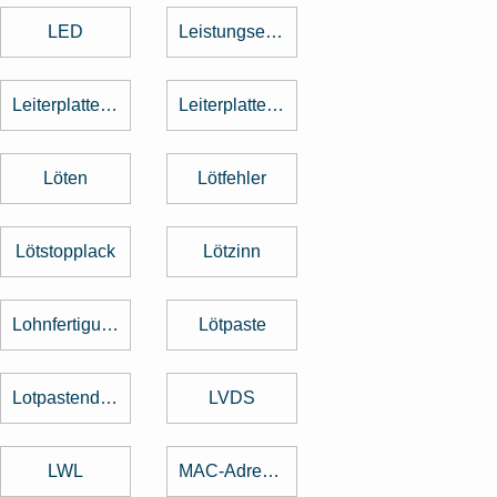
LED
Leistungselektronik
Leiterplattenbestückung
Leiterplattenentflechtung
Löten
Lötfehler
Lötstopplack
Lötzinn
Lohnfertigung
Lötpaste
Lotpastendruck
LVDS
LWL
MAC-Adresse