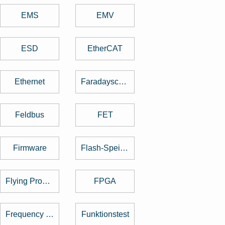
EMS
EMV
ESD
EtherCAT
Ethernet
Faradayscher Käfig
Feldbus
FET
Firmware
Flash-Speicher
Flying Probe Test
FPGA
Frequency Hopping
Funktionstest