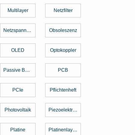
Multilayer
Netzfilter
Netzspannung
Obsoleszenz
OLED
Optokoppler
Passive Bauelemente
PCB
PCIe
Pflichtenheft
Photovoltaik
Piezoelektrischer Sensor
Platine
Platinenlayout