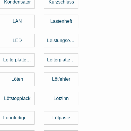
Kondensator
Kurzschluss
LAN
Lastenheft
LED
Leistungselektronik
Leiterplattenbestückung
Leiterplattenentflechtung
Löten
Lötfehler
Lötstopplack
Lötzinn
Lohnfertigung
Lötpaste