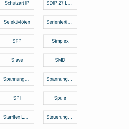
Schutzart IP
SDIP 27 Level
Selektivlöten
Serienfertigung
SFP
Simplex
Slave
SMD
Spannungsregler
Spannungswandler
SPI
Spule
Starrflex Leiterplatten
Steuerungstechnik