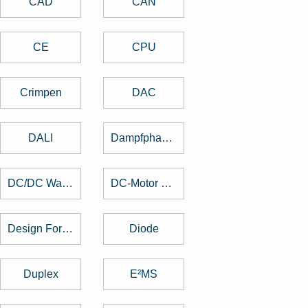
CAD
CAN
CE
CPU
Crimpen
DAC
DALI
Dampfphasenlöten
DC/DC Wandler
DC-Motor brushed
Design For Manufacturing
Diode
Duplex
E²MS