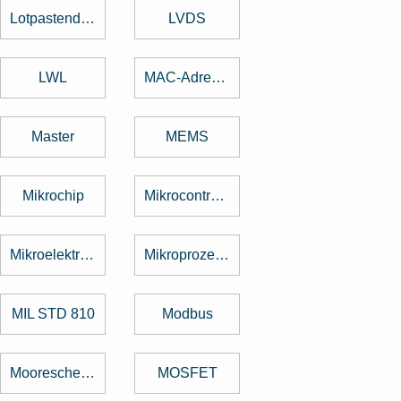
Lotpastendruck
LVDS
LWL
MAC-Adresse
Master
MEMS
Mikrochip
Mikrocontroller
Mikroelektronik
Mikroprozessor
MIL STD 810
Modbus
Mooresche Gesetz
MOSFET