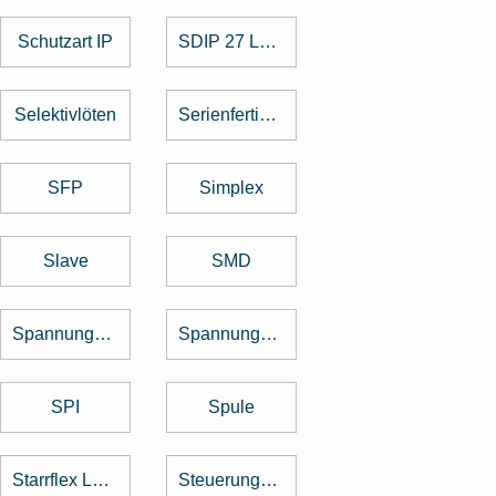
Schutzart IP
SDIP 27 Level
Selektivlöten
Serienfertigung
SFP
Simplex
Slave
SMD
Spannungsregler
Spannungswandler
SPI
Spule
Starrflex Leiterplatten
Steuerungstechnik