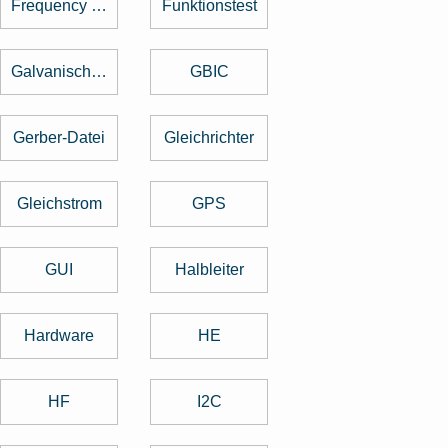
Frequency Hopping
Funktionstest
Galvanische Trennung
GBIC
Gerber-Datei
Gleichrichter
Gleichstrom
GPS
GUI
Halbleiter
Hardware
HE
HF
I2C