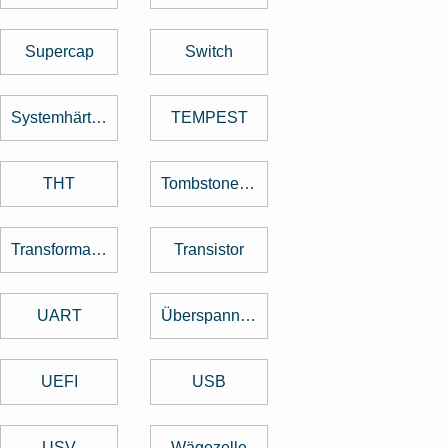
Supercap
Switch
Systemhärtung
TEMPEST
THT
Tombstone Effekt
Transformator
Transistor
UART
Überspannungsschutz
UEFI
USB
USV
Wägezelle