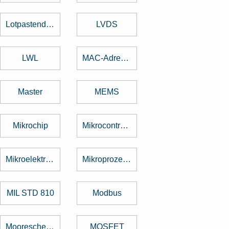
Lotpastendruck
LVDS
LWL
MAC-Adresse
Master
MEMS
Mikrochip
Mikrocontroller
Mikroelektronik
Mikroprozessor
MIL STD 810
Modbus
Mooresche Gesetz
MOSFET