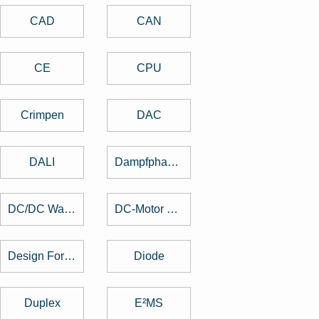
CAD
CAN
CE
CPU
Crimpen
DAC
DALI
Dampfphasenlöten
DC/DC Wandler
DC-Motor brushed
Design For Manufacturing
Diode
Duplex
E²MS