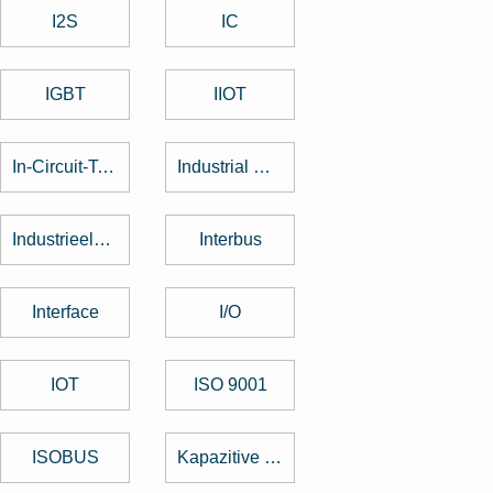
I2S
IC
IGBT
IIOT
In-Circuit-Test
Industrial Design
Industrieelektronik
Interbus
Interface
I/O
IOT
ISO 9001
ISOBUS
Kapazitive Tasten