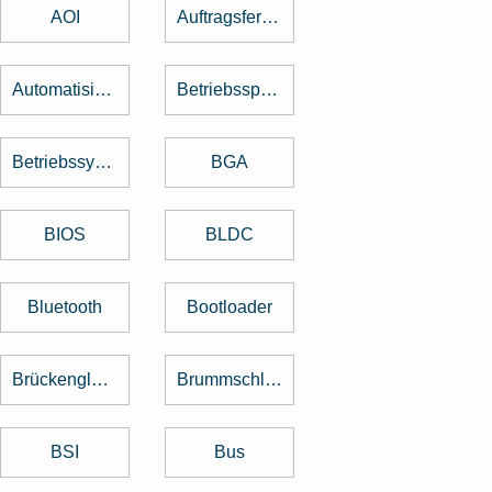
AOI
Auftragsfertigung
Automatisierung
Betriebsspannung
Betriebssystem
BGA
BIOS
BLDC
Bluetooth
Bootloader
Brückengleichrichter
Brummschleifen
BSI
Bus