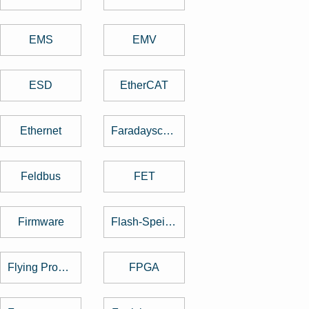
EMS
EMV
ESD
EtherCAT
Ethernet
Faradayscher Käfig
Feldbus
FET
Firmware
Flash-Speicher
Flying Probe Test
FPGA