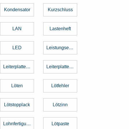
Kondensator
Kurzschluss
LAN
Lastenheft
LED
Leistungselektronik
Leiterplattenbestückung
Leiterplattenentflechtung
Löten
Lötfehler
Lötstopplack
Lötzinn
Lohnfertigung
Lötpaste