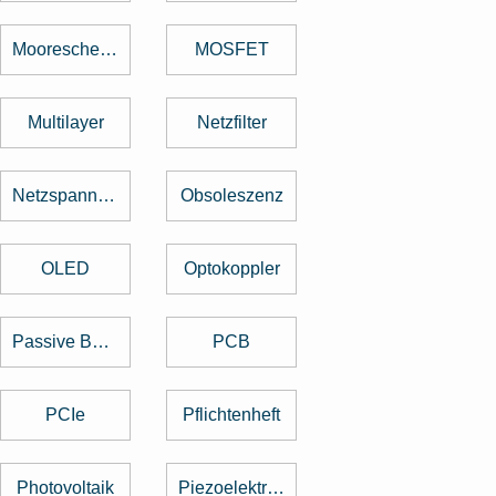
Mooresche Gesetz
MOSFET
Multilayer
Netzfilter
Netzspannung
Obsoleszenz
OLED
Optokoppler
Passive Bauelemente
PCB
PCIe
Pflichtenheft
Photovoltaik
Piezoelektrischer Sensor