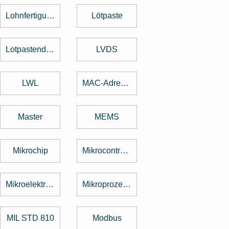
Lohnfertigung
Lötpaste
Lotpastendruck
LVDS
LWL
MAC-Adresse
Master
MEMS
Mikrochip
Mikrocontroller
Mikroelektronik
Mikroprozessor
MIL STD 810
Modbus