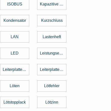
ISOBUS
Kapazitive Tasten
Kondensator
Kurzschluss
LAN
Lastenheft
LED
Leistungselektronik
Leiterplattenbestückung
Leiterplattenentflechtung
Löten
Lötfehler
Lötstopplack
Lötzinn