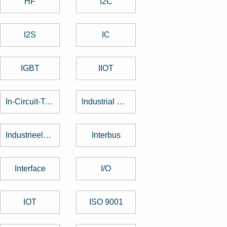
HF
I2C
I2S
IC
IGBT
IIOT
In-Circuit-Test
Industrial Design
Industrieelektronik
Interbus
Interface
I/O
IOT
ISO 9001