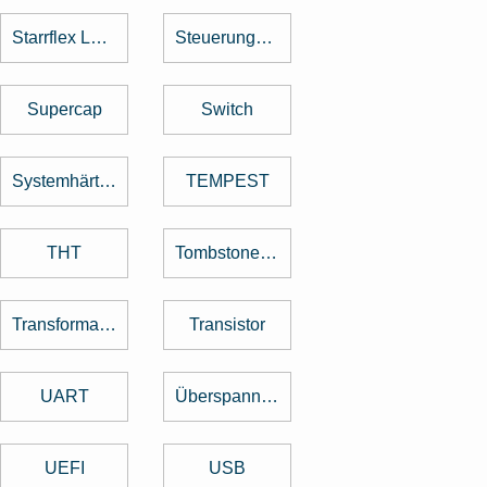
Starrflex Leiterplatten
Steuerungstechnik
Supercap
Switch
Systemhärtung
TEMPEST
THT
Tombstone Effekt
Transformator
Transistor
UART
Überspannungsschutz
UEFI
USB