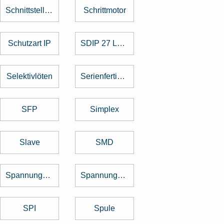
Schnittstellenkarte
Schrittmotor
Schutzart IP
SDIP 27 Level
Selektivlöten
Serienfertigung
SFP
Simplex
Slave
SMD
Spannungsregler
Spannungswandler
SPI
Spule