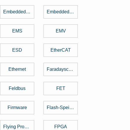
Embedded Software
Embedded System
EMS
EMV
ESD
EtherCAT
Ethernet
Faradayscher Käfig
Feldbus
FET
Firmware
Flash-Speicher
Flying Probe Test
FPGA