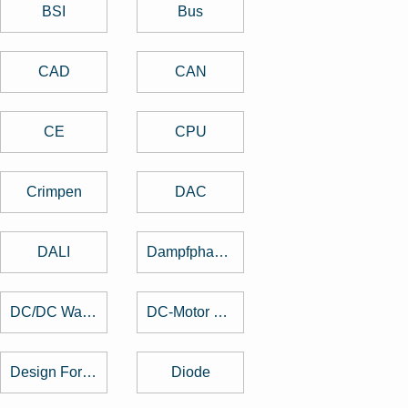
BSI
Bus
CAD
CAN
CE
CPU
Crimpen
DAC
DALI
Dampfphasenlöten
DC/DC Wandler
DC-Motor brushed
Design For Manufacturing
Diode