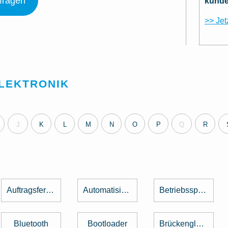
nfragen
kunde
>> Jet
ELEKTRONIK
J
K
L
M
N
O
P
Q
R
Auftragsfertigung
Automatisierung
Betriebsspannung
Bluetooth
Bootloader
Brückengleichrichter