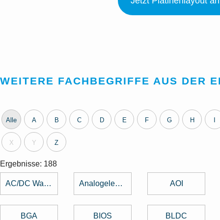
Jetzt Platinenlayout a
WEITERE FACHBEGRIFFE AUS DER 
Alle
A
B
C
D
E
F
G
H
I
X
Y
Z
Ergebnisse: 188
AC/DC Wandler
Analogelektronik
AOI
BGA
BIOS
BLDC