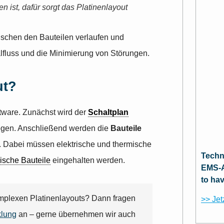
en ist, dafür sorgt das Platinenlayout
ischen den Bauteilen verlaufen und
alfluss und die Minimierung von Störungen.
ut?
tware. Zunächst wird der
Schaltplan
legen. Anschließend werden die
Bauteile
. Dabei müssen elektrische und thermische
Techn
nische Bauteile
eingehalten werden.
EMS-A
to ha
omplexen Platinenlayouts? Dann fragen
>> Jet
klung
an – gerne übernehmen wir auch