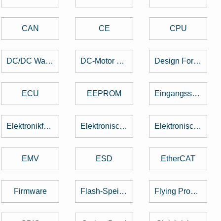
CAN
CE
CPU
DC/DC Wandler
DC-Motor brushed
Design For Manufacturing
ECU
EEPROM
Eingangsspannung
Elektronikfertigung
Elektronische Baugruppe
Elektronische Bauteile
EMV
ESD
EtherCAT
Firmware
Flash-Speicher
Flying Probe Test