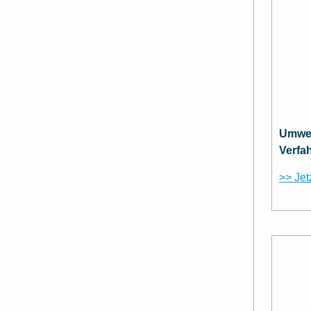
Umwel
Verfa
>> Jet