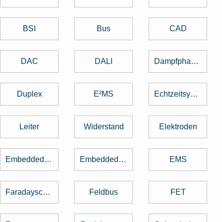
BSI
Bus
CAD
DAC
DALI
Dampfphasenlöten
Duplex
E²MS
Echtzeitsystem
Leiter
Widerstand
Elektroden
Embedded Software
Embedded System
EMS
Faradayscher Käfig
Feldbus
FET