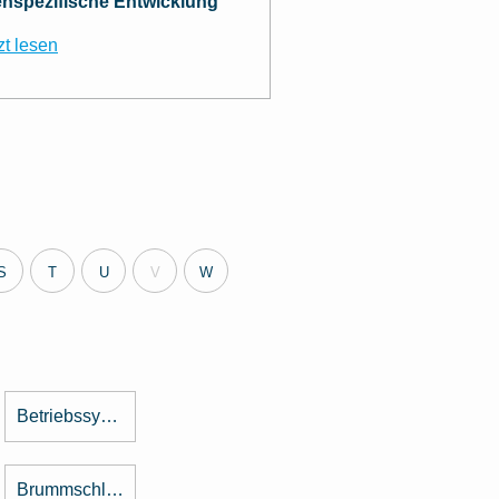
nspezifische Entwicklung
zt lesen
S
T
U
V
W
Betriebssystem
Brummschleifen