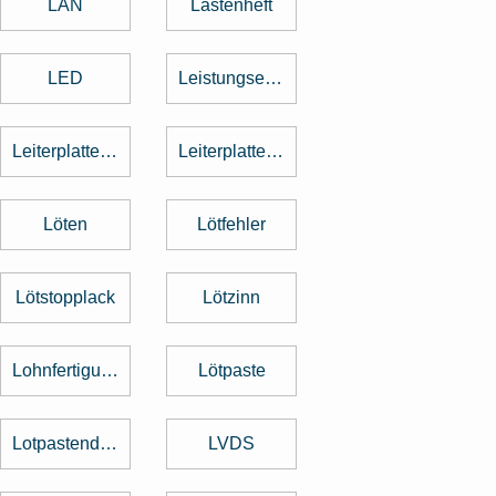
LAN
Lastenheft
LED
Leistungselektronik
Leiterplattenbestückung
Leiterplattenentflechtung
Löten
Lötfehler
Lötstopplack
Lötzinn
Lohnfertigung
Lötpaste
Lotpastendruck
LVDS