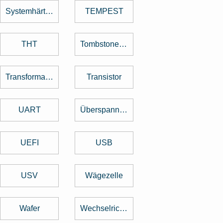
Systemhärtung
TEMPEST
THT
Tombstone Effekt
Transformator
Transistor
UART
Überspannungsschutz
UEFI
USB
USV
Wägezelle
Wafer
Wechselrichter