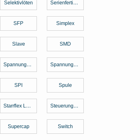
Selektivlöten
Serienfertigung
SFP
Simplex
Slave
SMD
Spannungsregler
Spannungswandler
SPI
Spule
Starrflex Leiterplatten
Steuerungstechnik
Supercap
Switch