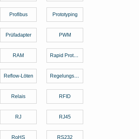
Profibus
Prototyping
Prüfadapter
PWM
RAM
Rapid Prototyping
Reflow-Löten
Regelungstechnik
Relais
RFID
RJ
RJ45
RoHS
RS232