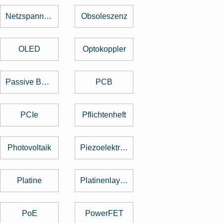
Netzspannung
Obsoleszenz
OLED
Optokoppler
Passive Bauelemente
PCB
PCIe
Pflichtenheft
Photovoltaik
Piezoelektrischer Sensor
Platine
Platinenlayout
PoE
PowerFET