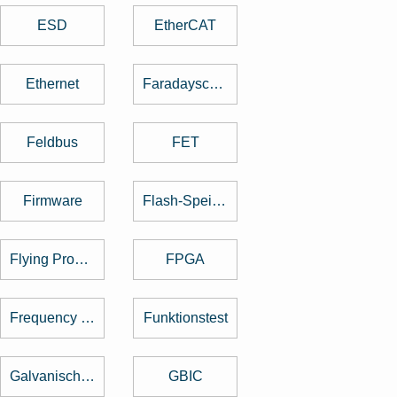
ESD
EtherCAT
Ethernet
Faradayscher Käfig
Feldbus
FET
Firmware
Flash-Speicher
Flying Probe Test
FPGA
Frequency Hopping
Funktionstest
Galvanische Trennung
GBIC