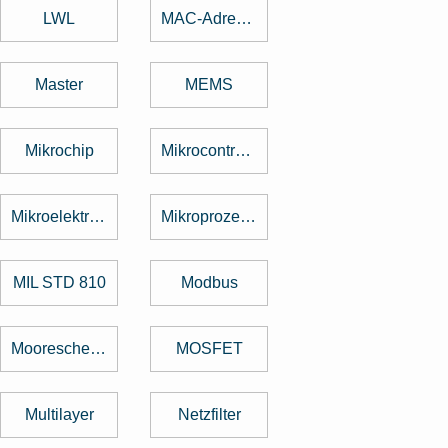
LWL
MAC-Adresse
Master
MEMS
Mikrochip
Mikrocontroller
Mikroelektronik
Mikroprozessor
MIL STD 810
Modbus
Mooresche Gesetz
MOSFET
Multilayer
Netzfilter