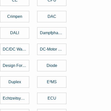
CE
CPU
Crimpen
DAC
DALI
Dampfphasenlöten
DC/DC Wandler
DC-Motor brushed
Design For Manufacturing
Diode
Duplex
E²MS
Echtzeitsystem
ECU