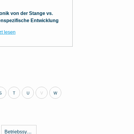
ronik von der Stange vs.
nspezifische Entwicklung
zt lesen
S
T
U
V
W
Betriebssystem