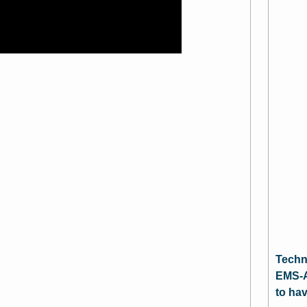
Techn
EMS-A
to ha