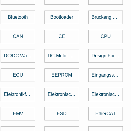
Bluetooth
Bootloader
Brückengleichrichter
CAN
CE
CPU
DC/DC Wandler
DC-Motor brushed
Design For Manufacturing
ECU
EEPROM
Eingangsspannung
Elektronikfertigung
Elektronische Baugruppe
Elektronische Bauteile
EMV
ESD
EtherCAT