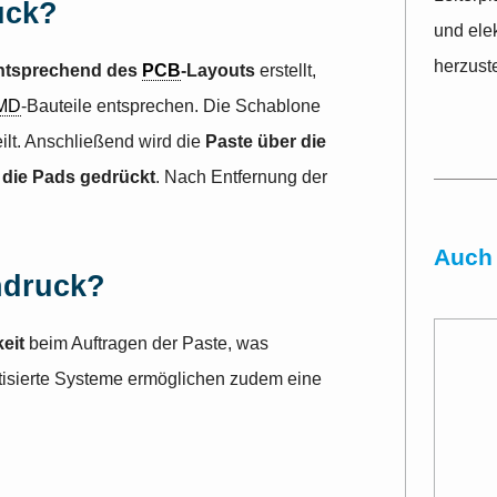
uck?
und ele
herzust
ntsprechend des
PCB
-Layouts
erstellt,
MD
-Bauteile entsprechen. Die Schablone
eilt. Anschließend wird die
Paste über die
 die Pads gedrückt
. Nach Entfernung der
Auch 
ndruck?
eit
beim Auftragen der Paste, was
atisierte Systeme ermöglichen zudem eine