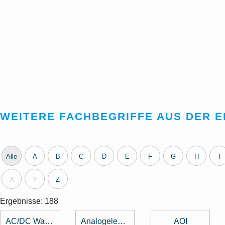
WEITERE FACHBEGRIFFE AUS DER 
Alle
A
B
C
D
E
F
G
H
I
X
Y
Z
Ergebnisse: 188
AC/DC Wandler
Analogelektronik
AOI