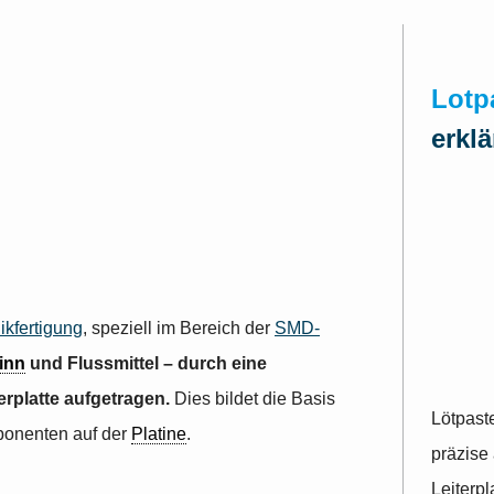
Lotp
erklä
ikfertigung
, speziell im Bereich der
SMD-
inn
und Flussmittel – durch eine
erplatte aufgetragen.
Dies bildet die Basis
Lötpast
ponenten auf der
Platine
.
präzise
Leiterp