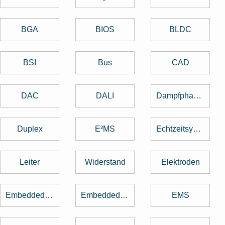
BGA
BIOS
BLDC
BSI
Bus
CAD
DAC
DALI
Dampfphasenlöten
Duplex
E²MS
Echtzeitsystem
Leiter
Widerstand
Elektroden
Embedded Software
Embedded System
EMS