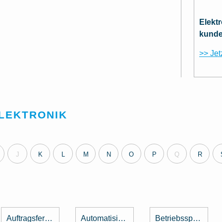
Elekt
kunde
>> Jet
ELEKTRONIK
J
K
L
M
N
O
P
Q
R
Auftragsfertigung
Automatisierung
Betriebsspannung