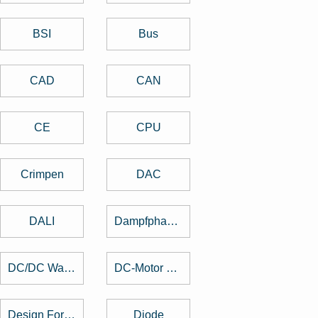
BSI
Bus
CAD
CAN
CE
CPU
Crimpen
DAC
DALI
Dampfphasenlöten
DC/DC Wandler
DC-Motor brushed
Design For Manufacturing
Diode