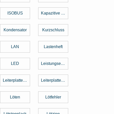
ISOBUS
Kapazitive Tasten
Kondensator
Kurzschluss
LAN
Lastenheft
LED
Leistungselektronik
Leiterplattenbestückung
Leiterplattenentflechtung
Löten
Lötfehler
Lötstopplack
Lötzinn