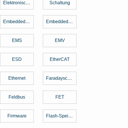
Elektronische Bauteile
Schaltung
Embedded Software
Embedded System
EMS
EMV
ESD
EtherCAT
Ethernet
Faradayscher Käfig
Feldbus
FET
Firmware
Flash-Speicher