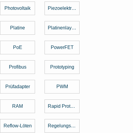
Photovoltaik
Piezoelektrischer Sensor
Platine
Platinenlayout
PoE
PowerFET
Profibus
Prototyping
Prüfadapter
PWM
RAM
Rapid Prototyping
Reflow-Löten
Regelungstechnik