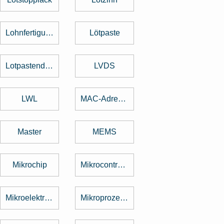
Lohnfertigung
Lötpaste
Lotpastendruck
LVDS
LWL
MAC-Adresse
Master
MEMS
Mikrochip
Mikrocontroller
Mikroelektronik
Mikroprozessor