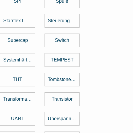
SPI
Spule
Starrflex Leiterplatten
Steuerungstechnik
Supercap
Switch
Systemhärtung
TEMPEST
THT
Tombstone Effekt
Transformator
Transistor
UART
Überspannungsschutz