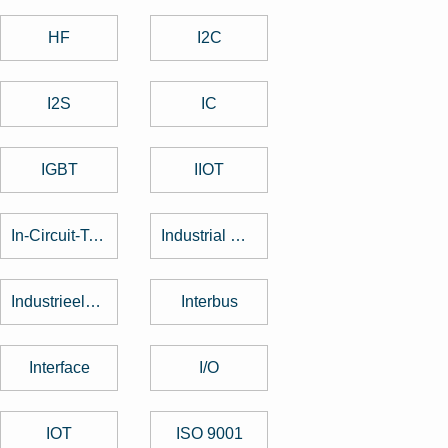
HF
I2C
I2S
IC
IGBT
IIOT
In-Circuit-Test
Industrial Design
Industrieelektronik
Interbus
Interface
I/O
IOT
ISO 9001