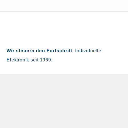
Wir steuern den Fortschritt.
Individuelle
Elektronik seit 1969.
HEINEN Elektronik GmbH
Hunsrückstr. 7
42781 Haan, Deutschland
+49 (0) 2129 5620
info(at)heinen-elektronik.de
Zu LinkedIn