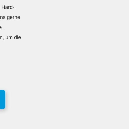
r Hard-
uns gerne
e-
on, um die