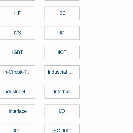
HF
I2C
I2S
IC
IGBT
IIOT
In-Circuit-Test
Industrial Design
Industrieelektronik
Interbus
Interface
I/O
IOT
ISO 9001