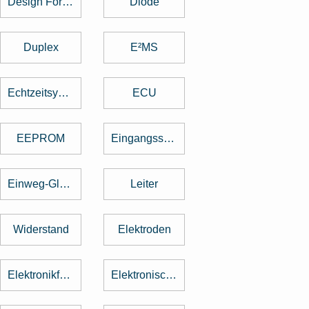
Design For Manufacturing
Diode
Duplex
E²MS
Echtzeitsystem
ECU
EEPROM
Eingangsspannung
Einweg-Gleichrichter
Leiter
Widerstand
Elektroden
Elektronikfertigung
Elektronische Baugruppe