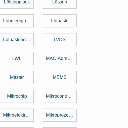
Lötstopplack
Lötzinn
Lohnfertigung
Lötpaste
Lotpastendruck
LVDS
LWL
MAC-Adresse
Master
MEMS
Mikrochip
Mikrocontroller
Mikroelektronik
Mikroprozessor