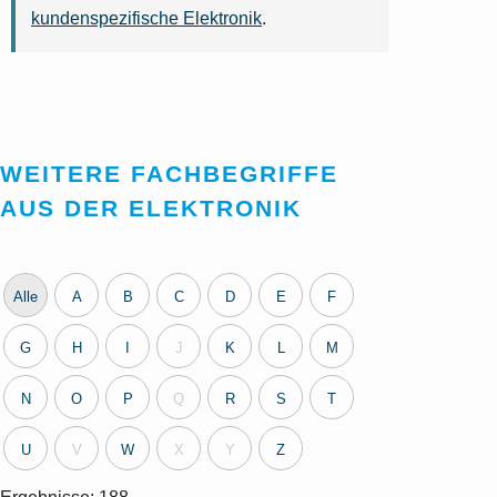
kundenspezifische Elektronik
.
WEITERE FACHBEGRIFFE
AUS DER ELEKTRONIK
Alle
A
B
C
D
E
F
G
H
I
J
K
L
M
N
O
P
Q
R
S
T
U
V
W
X
Y
Z