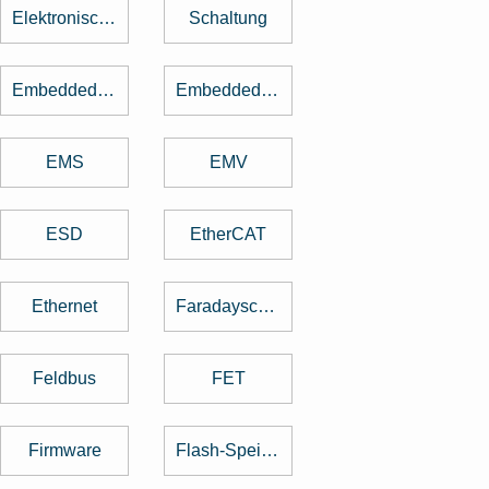
Elektronische Bauteile
Schaltung
Embedded Software
Embedded System
EMS
EMV
ESD
EtherCAT
Ethernet
Faradayscher Käfig
Feldbus
FET
Firmware
Flash-Speicher