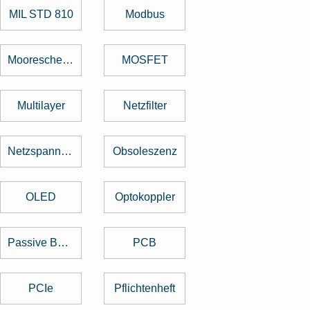
MIL STD 810
Modbus
Mooresche Gesetz
MOSFET
Multilayer
Netzfilter
Netzspannung
Obsoleszenz
OLED
Optokoppler
Passive Bauelemente
PCB
PCIe
Pflichtenheft