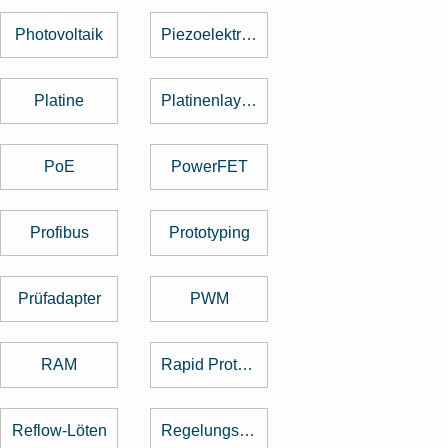
Photovoltaik
Piezoelektrischer Sensor
Platine
Platinenlayout
PoE
PowerFET
Profibus
Prototyping
Prüfadapter
PWM
RAM
Rapid Prototyping
Reflow-Löten
Regelungstechnik