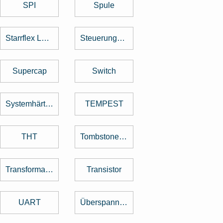
SPI
Spule
Starrflex Leiterplatten
Steuerungstechnik
Supercap
Switch
Systemhärtung
TEMPEST
THT
Tombstone Effekt
Transformator
Transistor
UART
Überspannungsschutz