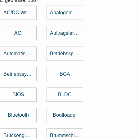
Ergebnisse: 188
AC/DC Wandler
Analogelektronik
AOI
Auftragsfertigung
Automatisierung
Betriebsspannung
Betriebssystem
BGA
BIOS
BLDC
Bluetooth
Bootloader
Brückengleichrichter
Brummschleifen