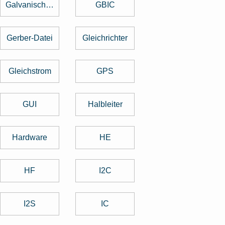
Galvanische Trennung
GBIC
Gerber-Datei
Gleichrichter
Gleichstrom
GPS
GUI
Halbleiter
Hardware
HE
HF
I2C
I2S
IC