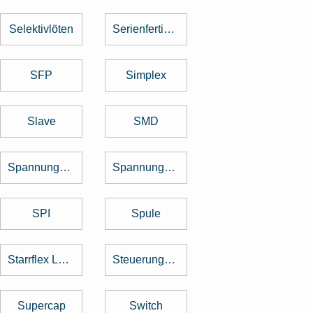
Selektivlöten
Serienfertigung
SFP
Simplex
Slave
SMD
Spannungsregler
Spannungswandler
SPI
Spule
Starrflex Leiterplatten
Steuerungstechnik
Supercap
Switch