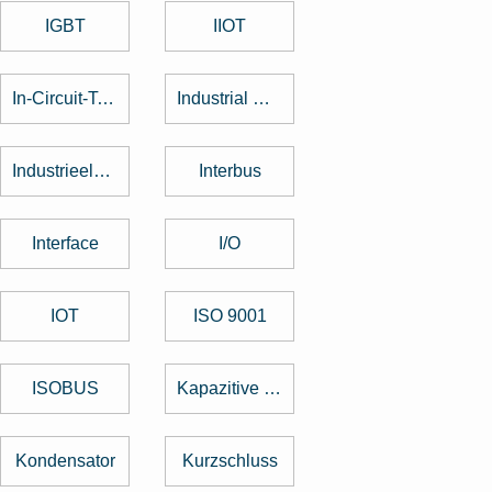
IGBT
IIOT
In-Circuit-Test
Industrial Design
Industrieelektronik
Interbus
Interface
I/O
IOT
ISO 9001
ISOBUS
Kapazitive Tasten
Kondensator
Kurzschluss