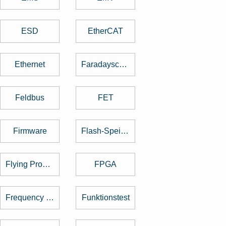
ESD
EtherCAT
Ethernet
Faradayscher Käfig
Feldbus
FET
Firmware
Flash-Speicher
Flying Probe Test
FPGA
Frequency Hopping
Funktionstest