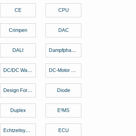
CE
CPU
Crimpen
DAC
DALI
Dampfphasenlöten
DC/DC Wandler
DC-Motor brushed
Design For Manufacturing
Diode
Duplex
E²MS
Echtzeitsystem
ECU