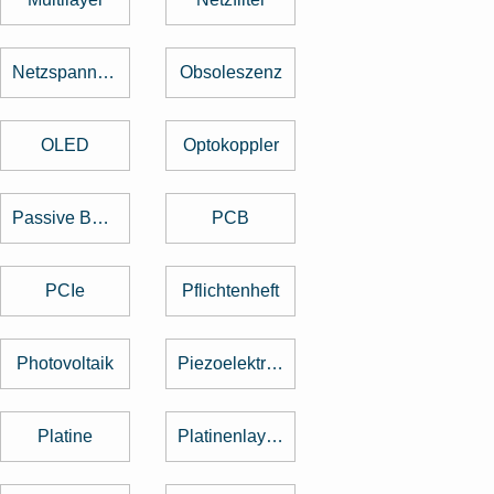
Netzspannung
Obsoleszenz
OLED
Optokoppler
Passive Bauelemente
PCB
PCIe
Pflichtenheft
Photovoltaik
Piezoelektrischer Sensor
Platine
Platinenlayout