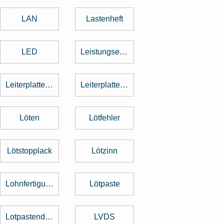
LAN
Lastenheft
LED
Leistungselektronik
Leiterplattenbestückung
Leiterplattenentflechtung
Löten
Lötfehler
Lötstopplack
Lötzinn
Lohnfertigung
Lötpaste
Lotpastendruck
LVDS