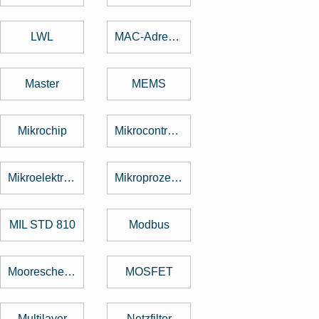
LWL
MAC-Adresse
Master
MEMS
Mikrochip
Mikrocontroller
Mikroelektronik
Mikroprozessor
MIL STD 810
Modbus
Mooresche Gesetz
MOSFET
Multilayer
Netzfilter