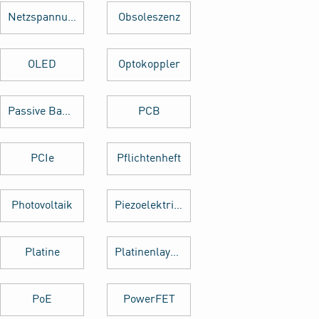
Netzspannung
Obsoleszenz
OLED
Optokoppler
Passive Bauelemente
PCB
PCIe
Pflichtenheft
Photovoltaik
Piezoelektrischer Sensor
Platine
Platinenlayout
PoE
PowerFET