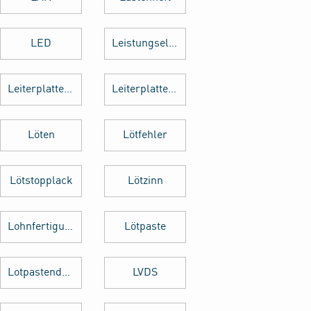
LED
Leistungselektronik
Leiterplattenbestückung
Leiterplattenentflechtung
Löten
Lötfehler
Lötstopplack
Lötzinn
Lohnfertigung
Lötpaste
Lotpastendruck
LVDS