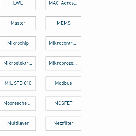
LWL
MAC-Adresse
Master
MEMS
Mikrochip
Mikrocontroller
Mikroelektronik
Mikroprozessor
MIL STD 810
Modbus
Mooresche Gesetz
MOSFET
Multilayer
Netzfilter