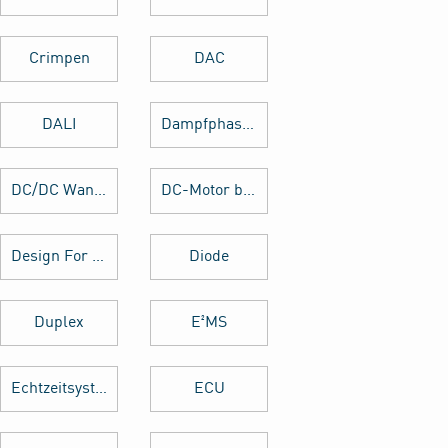
Crimpen
DAC
DALI
Dampfphasenlöten
DC/DC Wandler
DC-Motor brushed
Design For Manufacturing
Diode
Duplex
E²MS
Echtzeitsystem
ECU