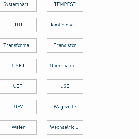
Systemhärtung
TEMPEST
THT
Tombstone Effekt
Transformator
Transistor
UART
Überspannungsschutz
UEFI
USB
USV
Wägezelle
Wafer
Wechselrichter