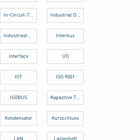
In-Circuit-Test
Industrial Design
Industrieelektronik
Interbus
Interface
I/O
IOT
ISO 9001
ISOBUS
Kapazitive Tasten
Kondensator
Kurzschluss
LAN
Lastenheft