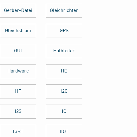
Gerber-Datei
Gleichrichter
Gleichstrom
GPS
GUI
Halbleiter
Hardware
HE
HF
I2C
I2S
IC
IGBT
IIOT