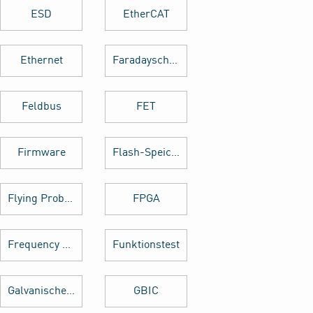
ESD
EtherCAT
Ethernet
Faradayscher Käfig
Feldbus
FET
Firmware
Flash-Speicher
Flying Probe Test
FPGA
Frequency Hopping
Funktionstest
Galvanische Trennung
GBIC