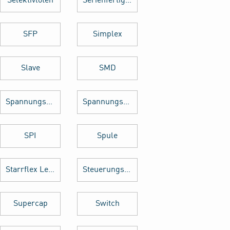
Selektivlöten
Serienfertigung
SFP
Simplex
Slave
SMD
Spannungsregler
Spannungswandler
SPI
Spule
Starrflex Leiterplatten
Steuerungstechnik
Supercap
Switch