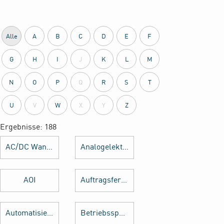
Alle
A
B
C
D
E
F
G
H
I
J
K
L
M
N
O
P
Q
R
S
T
U
V
W
X
Y
Z
Ergebnisse: 188
AC/DC Wandler
Analogelektronik
AOI
Auftragsfertigung
Automatisierung
Betriebsspannung