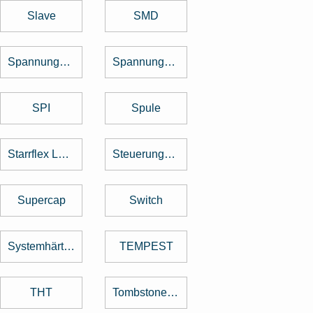
Slave
SMD
Spannungsregler
Spannungswandler
SPI
Spule
Starrflex Leiterplatten
Steuerungstechnik
Supercap
Switch
Systemhärtung
TEMPEST
THT
Tombstone Effekt