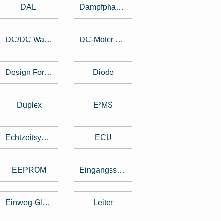
DALI
Dampfphasenlöten
DC/DC Wandler
DC-Motor brushed
Design For Manufacturing
Diode
Duplex
E²MS
Echtzeitsystem
ECU
EEPROM
Eingangsspannung
Einweg-Gleichrichter
Leiter