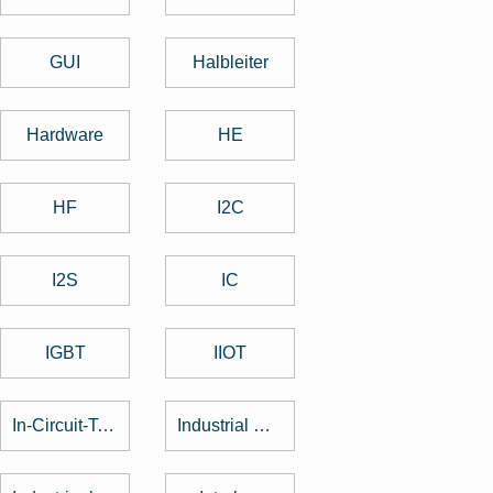
GUI
Halbleiter
Hardware
HE
HF
I2C
I2S
IC
IGBT
IIOT
In-Circuit-Test
Industrial Design