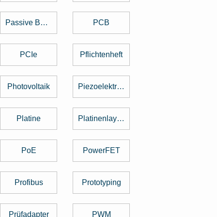
Passive Bauelemente
PCB
PCIe
Pflichtenheft
Photovoltaik
Piezoelektrischer Sensor
Platine
Platinenlayout
PoE
PowerFET
Profibus
Prototyping
Prüfadapter
PWM