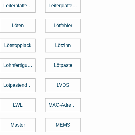
Leiterplattenbestückung
Leiterplattenentflechtung
Löten
Lötfehler
Lötstopplack
Lötzinn
Lohnfertigung
Lötpaste
Lotpastendruck
LVDS
LWL
MAC-Adresse
Master
MEMS