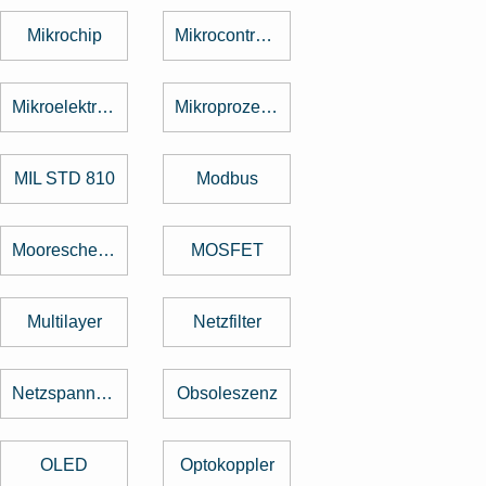
Mikrochip
Mikrocontroller
Mikroelektronik
Mikroprozessor
MIL STD 810
Modbus
Mooresche Gesetz
MOSFET
Multilayer
Netzfilter
Netzspannung
Obsoleszenz
OLED
Optokoppler