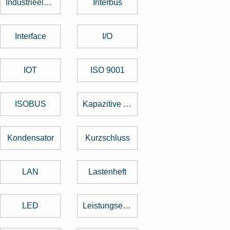
Industrieelektronik
Interbus
Interface
I/O
IOT
ISO 9001
ISOBUS
Kapazitive Tasten
Kondensator
Kurzschluss
LAN
Lastenheft
LED
Leistungselektronik