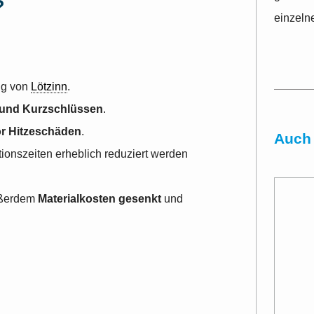
?
einzelne
ng von
Lötzinn
.
n und Kurzschlüssen
.
r Hitzeschäden
.
Auch 
ionszeiten erheblich reduziert werden
ußerdem
Materialkosten gesenkt
und