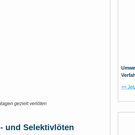
Umwel
Verfa
>> Jet
nlagen gezielt verlöten
 und Selektivlöten