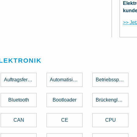
Elekt
kunde
>> Jet
ELEKTRONIK
Auftragsfertigung
Automatisierung
Betriebsspannung
Bluetooth
Bootloader
Brückengleichrichter
CAN
CE
CPU