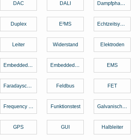
DAC
DALI
Dampfphasenlöten
Duplex
E²MS
Echtzeitsystem
Leiter
Widerstand
Elektroden
Embedded Software
Embedded System
EMS
Faradayscher Käfig
Feldbus
FET
Frequency Hopping
Funktionstest
Galvanische Trennung
GPS
GUI
Halbleiter