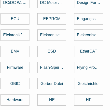
DC/DC Wandler
DC-Motor brushed
Design For Manufacturing
ECU
EEPROM
Eingangsspannung
Elektronikfertigung
Elektronische Baugruppe
Elektronische Bauteile
EMV
ESD
EtherCAT
Firmware
Flash-Speicher
Flying Probe Test
GBIC
Gerber-Datei
Gleichrichter
Hardware
HE
HF