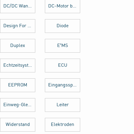
DC/DC Wandler
DC-Motor brushed
Design For Manufacturing
Diode
Duplex
E²MS
Echtzeitsystem
ECU
EEPROM
Eingangsspannung
Einweg-Gleichrichter
Leiter
Widerstand
Elektroden