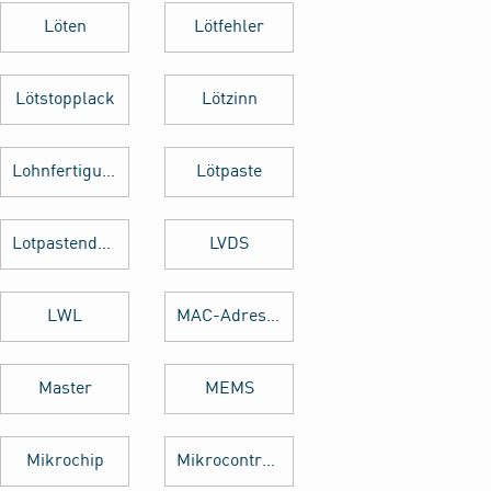
Löten
Lötfehler
Lötstopplack
Lötzinn
Lohnfertigung
Lötpaste
Lotpastendruck
LVDS
LWL
MAC-Adresse
Master
MEMS
Mikrochip
Mikrocontroller