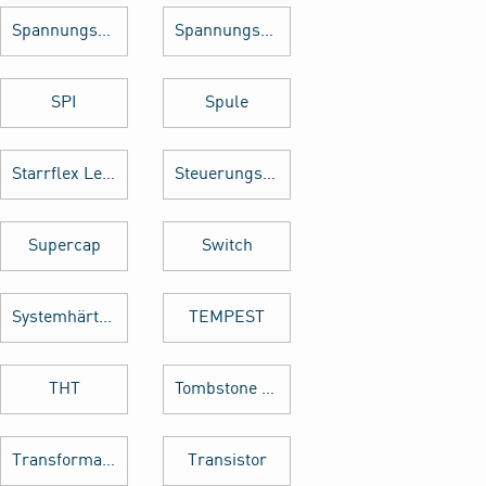
Spannungsregler
Spannungswandler
SPI
Spule
Starrflex Leiterplatten
Steuerungstechnik
Supercap
Switch
Systemhärtung
TEMPEST
THT
Tombstone Effekt
Transformator
Transistor