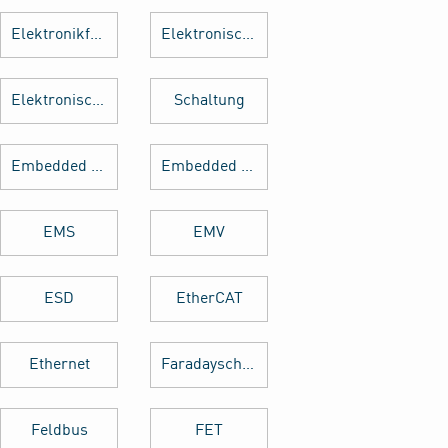
Elektronikfertigung
Elektronische Baugruppe
Elektronische Bauteile
Schaltung
Embedded Software
Embedded System
EMS
EMV
ESD
EtherCAT
Ethernet
Faradayscher Käfig
Feldbus
FET