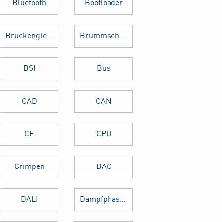
Bluetooth
Bootloader
Brückengleichrichter
Brummschleifen
BSI
Bus
CAD
CAN
CE
CPU
Crimpen
DAC
DALI
Dampfphasenlöten