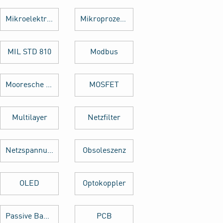
Mikroelektronik
Mikroprozessor
MIL STD 810
Modbus
Mooresche Gesetz
MOSFET
Multilayer
Netzfilter
Netzspannung
Obsoleszenz
OLED
Optokoppler
Passive Bauelemente
PCB