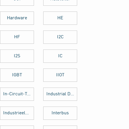
Hardware
HE
HF
I2C
I2S
IC
IGBT
IIOT
In-Circuit-Test
Industrial Design
Industrieelektronik
Interbus