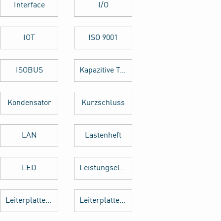
Interface
I/O
IOT
ISO 9001
ISOBUS
Kapazitive Tasten
Kondensator
Kurzschluss
LAN
Lastenheft
LED
Leistungselektronik
Leiterplattenbestückung
Leiterplattenentflechtung