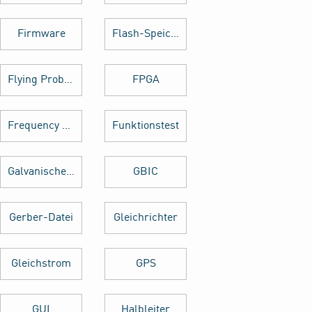
Firmware
Flash-Speicher
Flying Probe Test
FPGA
Frequency Hopping
Funktionstest
Galvanische Trennung
GBIC
Gerber-Datei
Gleichrichter
Gleichstrom
GPS
GUI
Halbleiter