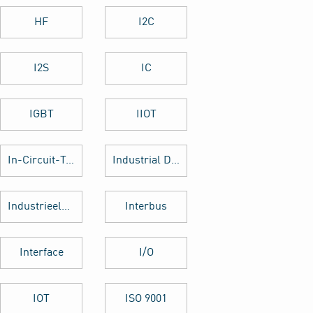
HF
I2C
I2S
IC
IGBT
IIOT
In-Circuit-Test
Industrial Design
Industrieelektronik
Interbus
Interface
I/O
IOT
ISO 9001