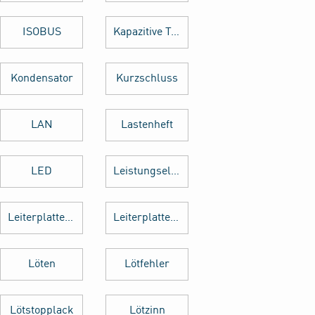
ISOBUS
Kapazitive Tasten
Kondensator
Kurzschluss
LAN
Lastenheft
LED
Leistungselektronik
Leiterplattenbestückung
Leiterplattenentflechtung
Löten
Lötfehler
Lötstopplack
Lötzinn