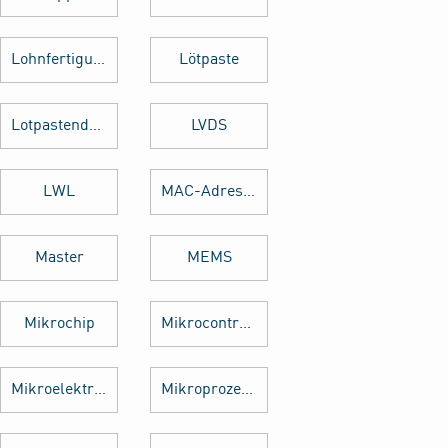
Lohnfertigung
Lötpaste
Lotpastendruck
LVDS
LWL
MAC-Adresse
Master
MEMS
Mikrochip
Mikrocontroller
Mikroelektronik
Mikroprozessor