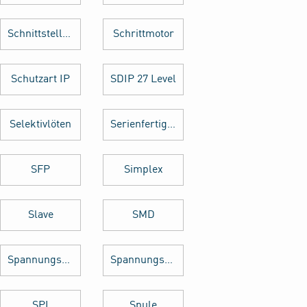
Schnittstellenkarte
Schrittmotor
Schutzart IP
SDIP 27 Level
Selektivlöten
Serienfertigung
SFP
Simplex
Slave
SMD
Spannungsregler
Spannungswandler
SPI
Spule