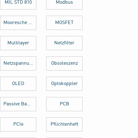
MIL STD 810
Modbus
Mooresche Gesetz
MOSFET
Multilayer
Netzfilter
Netzspannung
Obsoleszenz
OLED
Optokoppler
Passive Bauelemente
PCB
PCIe
Pflichtenheft