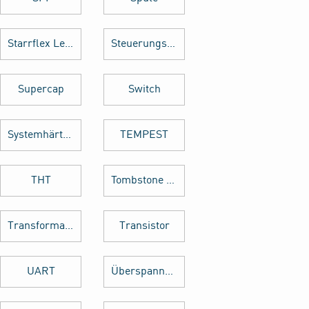
Starrflex Leiterplatten
Steuerungstechnik
Supercap
Switch
Systemhärtung
TEMPEST
THT
Tombstone Effekt
Transformator
Transistor
UART
Überspannungsschutz