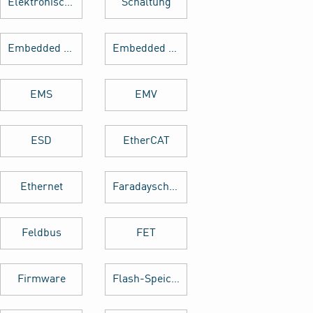
Elektronische Bauteile
Schaltung
Embedded Software
Embedded System
EMS
EMV
ESD
EtherCAT
Ethernet
Faradayscher Käfig
Feldbus
FET
Firmware
Flash-Speicher