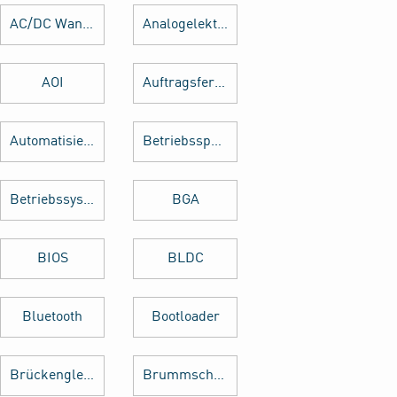
AC/DC Wandler
Analogelektronik
AOI
Auftragsfertigung
Automatisierung
Betriebsspannung
Betriebssystem
BGA
BIOS
BLDC
Bluetooth
Bootloader
Brückengleichrichter
Brummschleifen