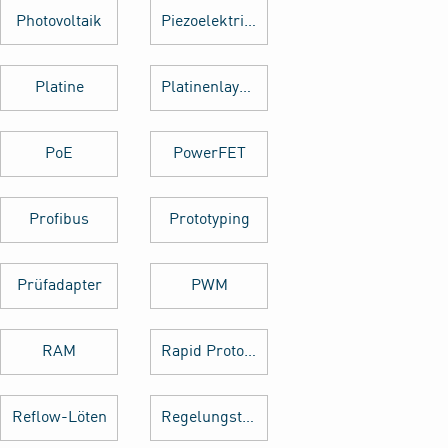
Photovoltaik
Piezoelektrischer Sensor
Platine
Platinenlayout
PoE
PowerFET
Profibus
Prototyping
Prüfadapter
PWM
RAM
Rapid Prototyping
Reflow-Löten
Regelungstechnik